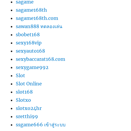
sagame
sagame168th
sagame168th.com
sawan888 ทดลองเล่น
sbobet168
sexy168vip
sexyauto168
sexybaccarat168.com
sexygame992
Slot
Slot Online
slot168
Slotxo
slotxo24hr
sretthi99
ssgame666 เข้าสู่ระบบ