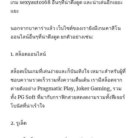
เกม sexyauto168 อื่นๆที่น่าดึงดูด และน่าเล่นอีกเยอะ
แยะ
นอกจากบาคาร่าแล้ว เว็บไซต์ของเรายังมีเกมคาสิโน
ออนไลน์อื่นๆที่น่าดึงดูด ยกตัวอย่างเช่น:
1. สล็อตออนไลน์
สล็อตเป็นเกมที่เล่นง่ายและก็บันเทิงใจ เหมาะสำหรับผู้ที่
ชอบความรวดเร็วรวมทั้งความตื่นเต้น เรามีสล็อตจาก
ค่ายดังอย่าง Pragmatic Play, Joker Gaming, รวม
ทั้ง PG Soft ที่มากับกราฟิกสวยสดงดงามรวมทั้งฟีเจอร์
โบนัสที่น่าเร้าใจ
2. รูเล็ต