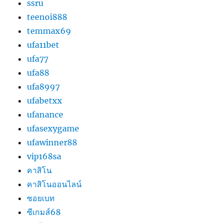
ssru
teenoi888
temmax69
ufa11bet
ufa77
ufa88
ufa8997
ufabetxx
ufanance
ufasexygame
ufawinner88
vip168sa
คาสิโน
คาสิโนออนไลน์
ซอยเบท
ซีเกมส์68