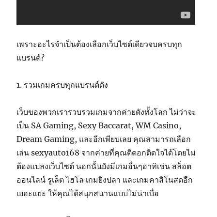
เพราะอะไรจำเป็นต้องเลือกเว็บไซต์เดียวจบครบทุก
แบรนด์?
1. รวมเกมครบทุกแบรนด์ดัง
เว็บของพวกเรารวบรวมเกมจากค่ายดังทั้งโลก ไม่ว่าจะ
เป็น SA Gaming, Sexy Baccarat, WM Casino,
Dream Gaming, และอีกเพียบเลย คุณสามารถเลือก
เล่น sexyauto168 จากค่ายที่คุณติดอกติดใจได้โดยไม่
ต้องแปลงเว็บไซต์ นอกนั้นยังมีเกมอื่นๆอาทิเช่น สล็อต
ออนไลน์ รูเล็ต ไฮโล เกมยิงปลา และเกมคาสิโนสดอีก
เยอะแยะ ให้คุณได้สนุกสนานแบบไม่น่าเบื่อ