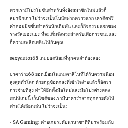
พวกเรามีโปรโมชันสำหรับทั้งยังสมาชิกใหม่แล้วก็
สมาชิกเก่า ไม่ว่าจะเป็นโบนัสฝากคราวแรก เครดิตฟรี
ค่าคอมมิชชั่นสำหรับนักเดิมพัน และก็กิจกรรมแจกของ
รางวัลเยอะแยะ ที่จะเพิ่มจังหวะสำหรับเพื่อการชนะและ
ก็ความเพลิดเพลินให้กับคุณ
sexyauto168 เกมยอดนิยมที่ทุกคนจำต้องลอง
บาคาร่า168 ยอดเยี่ยมในเกมคาสิโนที่ได้รับความนิยม
สูงสุดทั่วโลก ด้วยกฎข้อตกลงที่เข้าใจง่ายแล้วก็อัตรา
การจ่ายที่สูง ทำให้อีกทั้งมือใหม่และมือโปรต่างหลง
เสน่ห์เกมนี้ เว็บไซต์ของเรามีบาคาร่าจากทุกค่ายดังให้
ท่านได้เลือกเล่น ไม่ว่าจะเป็น:
• SA Gaming: ค่ายเกมระดับนานาชาติที่มาพร้อมกับ