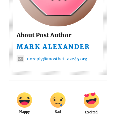
About Post Author
MARK ALEXANDER
noreply@mostbet-aze45.org
Happy
Sad
Excited