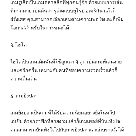
เกมรูเล็ตเป็นเกมคลาสสิกที่ทุกคนรู้จัก ด้วยแบบการเล่น
ที่มากมาย เป็นต้นว่า รูเล็ตแบบยุโรป อเมริกัน แล้วก็
ฝรั่งเศส คุณสามารถเลือกเล่นตามความพอใจและก็เพิ่ม
โอกาสสำหรับในการชนะได้
3. ไฮโล
ไฮโลเป็นเกมเดิมพันที่ใช้ลูกเต๋า 3 ลูก เป็นเกมที่เล่นง่าย
และครึกครื้น เหมาะกับคนที่ชอบความรวดเร็วแล้วก็
ความตื่นเต้น
4. เกมยิงปลา
เกมยิงปลาเป็นเกมที่ได้รับความนิยมอย่างยิ่งในทวีป
เอเชีย ด้วยกราฟิกที่สวยงามแล้วก็เกมเพลย์ที่บันเทิงใจ
คุณสามารถบันเทิงใจไปกับการยิงปลาและเก็บรางวัลได้