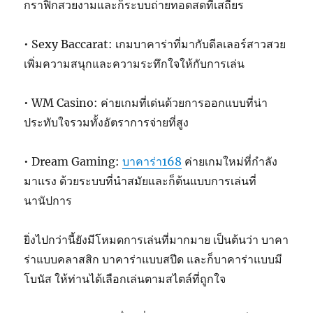
กราฟิกสวยงามและก็ระบบถ่ายทอดสดที่เสถียร
• Sexy Baccarat: เกมบาคาร่าที่มากับดีลเลอร์สาวสวย
เพิ่มความสนุกและความระทึกใจให้กับการเล่น
• WM Casino: ค่ายเกมที่เด่นด้วยการออกแบบที่น่า
ประทับใจรวมทั้งอัตราการจ่ายที่สูง
• Dream Gaming:
บาคาร่า168
ค่ายเกมใหม่ที่กำลัง
มาแรง ด้วยระบบที่นำสมัยและก็ต้นแบบการเล่นที่
นานัปการ
ยิ่งไปกว่านี้ยังมีโหมดการเล่นที่มากมาย เป็นต้นว่า บาคา
ร่าแบบคลาสสิก บาคาร่าแบบสปีด และก็บาคาร่าแบบมี
โบนัส ให้ท่านได้เลือกเล่นตามสไตล์ที่ถูกใจ