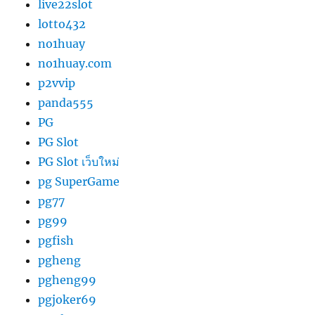
live22slot
lotto432
no1huay
no1huay.com
p2vvip
panda555
PG
PG Slot
PG Slot เว็บใหม่
pg SuperGame
pg77
pg99
pgfish
pgheng
pgheng99
pgjoker69