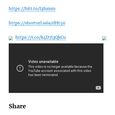
https://bitt.to/l3fumm
https://shorturl.asia/dHt50
https://t.co/k4D7l3QkCu
Share