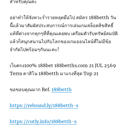
สำหรับคุณค่ะ
อย่าทำให้จังหวะร่ำรวยหลุดมือไป สมัคร 188betth วัน
นี้แล้วมาสัมผัสประสบการณ์การเล่นเกมสล็อตลิขสิทธิ์
แท้ที่ต่างจากทุกๆที่ที่คุณเคยพบ เตรียมตัวรับทรัพย์สมบัติ
แล้วก็สนุกสนานไปกับโลกของเกมออนไลน์ที่ไม่มีข้อ
จำกัดไปพร้อมๆกันนะคะ!
เว็บตรง100% 188bet 188betths.com 21 JUL 2569
Terra คาสิโน 188betth มาแรงที่สุด Top 21
ขอขอบคุณมาก Ref.
188betth
https://rebrand.ly/188betth-s
https://cutly.info/188betth-s