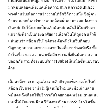
เป็นประเด็นสำคัญอย่างมาก เนื่องจากไม่ใช่แค่การเข้า
มาหมุนสล็อตเพียงแค่เพื่อความสนุก แต่ว่ายังเป็นช่อง
ทางสำหรับเพื่อการสร้างรายได้อีกวิถีทางหนึ่ง ซึ่งผู้คน
จำนวนมากก็พบว่าการเล่นสล็อตนั้นสามารถแปลงจาก
เงินหลักสิบให้กลายเป็นหลักพันหลักหมื่นได้ในพริบตา
แต่ว่าดังนี้จำเป็นต้องอาศัยการเลือกเว็บให้ถูกจุด แล้วก็
แน่นอนว่า สล็อต เว็บไซต์ตรง คือหนึ่งในเว็บที่ตอบ
ปัญหาทุกความอยากของสายปั่นสล็อตอย่างแท้จริง ทั้ง
ยังในเรื่องของความน่าเชื่อถือ ความยั่งยืนมั่นคง ความ
ปลอดภัย รวมทั้งระบบบริการ188betที่เหนือชั้นแบบรอบ
ด้าน
เนื้อหานี้เราจะพาคุณไปเจาะลึกถึงจุดแข็งของเว็บไซต์
สล็อต เว็บตรง ว่าทำไมผู้เล่นมือใหม่และมือเก๋าหลาย
หมื่นคนถึงเลือกใช้บริการกันโดยตลอด พร้อมเสนอแนะ
เกมที่ได้รับความนิยม วิธีลงทะเบียน การรับโปรโมชั่น