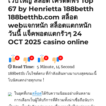
เว็บใหญ่ สล็อต เครดิตฟรี Top
67 by Henrietta 188betth
188betthb.com สล็อต
webแจกหนัก สล็อตแตกหนัก
วันนี้ แจ็คพอตแตกรัวๆ 24
OCT 2025 casino online
0
0
0
0
Read Time:
5 Minute, 14 Second
188betth เว็บไซต์ตรง ที่กำลังเดินทางมาแรงสุดขณะนี้
โบนัสแตกง่ายทุกเกม !
ในยุคที่เกม
สล็อต
ได้รับความนิยมอย่างล้นหลาม
การเลือกเว็บผู้ให้บริการที่ดีรวมทั้งน่าเชื่อถือนับว่า