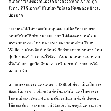
สไตล์การเล่นของตนเองได้ บางช่วงถ้าเกิดเข้าเกมถูก
จังหวะ ก็ได้โอกาสได้โบนัสหรือฟีเจอร์พิเศษค่อนข้างจะ
บ่อยมาก
ระบบออโต้ ไม่ว่าจะเป็นหมุนอัตโนมัติหรือระบบฝาก-
ถอนอัตโนมัติ ช่วยย่นระยะเวลา ไม่ต้องคอยแอดไม่น
ตรวจสอบนาน โดยเฉพาะระบบฝากถอนผ่าน True
Wallet บนโทรศัพท์เคลื่อนที่ ถือว่าสะดวกมากมาย โอน
ปุบปับยอดเข้าไว ถอนก็ใช้เวลาไม่นาน เหมาะสมกับคน
ที่ไม่ได้อยากผูกบัญชีธนาคารหรืออยากทำรายการได้
ตลอด 1 วัน
หากแม้ระบบจะดีและเล่นง่าย 188bet สิ่งจำเป็นเป็นการ
ตั้งงบให้กระจ่าง เลือกเงินที่พร้อมเสียได้ และไม่ควรจะ
ไล่ทุนเมื่อเสียติดต่อกัน เกมสล็อตเป็นเกมที่มีอีกทั้งตอน
ได้และเสีย การเล่นอย่างมีวินัยแล้วก็มองดูเป็นความเบิก