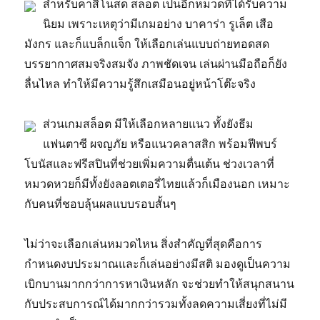
สำหรับคาสิโนสด สล็อต เป็นอีกหมวดที่ได้รับความ
นิยม เพราะเหตุว่ามีเกมอย่าง บาคาร่า รูเล็ต เสือ
มังกร และก็แบล็กแจ็ก ให้เลือกเล่นแบบถ่ายทอดสด
บรรยากาศสมจริงสมจัง ภาพชัดเจน เล่นผ่านมือถือก็ยัง
ลื่นไหล ทำให้มีความรู้สึกเสมือนอยู่หน้าโต๊ะจริง
ส่วนเกมสล็อต มีให้เลือกหลายแนว ทั้งยังธีม
แฟนตาซี ผจญภัย หรือแนวคลาสสิก พร้อมฟีพบร์
โบนัสและฟรีสปินที่ช่วยเพิ่มความตื่นเต้น ช่วงเวลาที่
หมวดหวยก็มีทั้งยังลอตเตอรี่ไทยแล้วก็เมืองนอก เหมาะ
กับคนที่ชอบลุ้นผลแบบรอบสั้นๆ
ไม่ว่าจะเลือกเล่นหมวดไหน สิ่งสำคัญที่สุดคือการ
กำหนดงบประมาณและก็เล่นอย่างมีสติ มองดูเป็นความ
เบิกบานมากกว่าการหาเงินหลัก จะช่วยทำให้สนุกสนาน
กับประสบการณ์ได้มากกว่ารวมทั้งลดความเสี่ยงที่ไม่มี