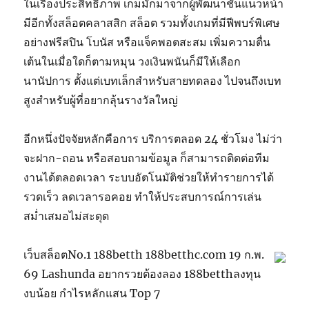
ในเรื่องประสิทธิภาพ เกมมักมาจากผู้พัฒนาชั้นแนวหน้า
มีอีกทั้งสล็อตคลาสสิก สล็อต รวมทั้งเกมที่มีฟีพบร์พิเศษ
อย่างฟรีสปิน โบนัส หรือแจ็คพอตสะสม เพิ่มความตื่น
เต้นในเมื่อใดก็ตามหมุน วงเงินพนันก็มีให้เลือก
นานัปการ ตั้งแต่เบทเล็กสำหรับสายทดลอง ไปจนถึงเบท
สูงสำหรับผู้ที่อยากลุ้นรางวัลใหญ่
อีกหนึ่งปัจจัยหลักคือการ บริการตลอด 24 ชั่วโมง ไม่ว่า
จะฝาก-ถอน หรือสอบถามข้อมูล ก็สามารถติดต่อทีม
งานได้ตลอดเวลา ระบบอัตโนมัติช่วยให้ทำรายการได้
รวดเร็ว ลดเวลารอคอย ทำให้ประสบการณ์การเล่น
สม่ำเสมอไม่สะดุด
เว็บสล็อตNo.1 188betth 188betthc.com 19 ก.พ.
69 Lashunda อยากรวยต้องลอง 188betthลงทุน
งบน้อย กำไรหลักแสน Top 7