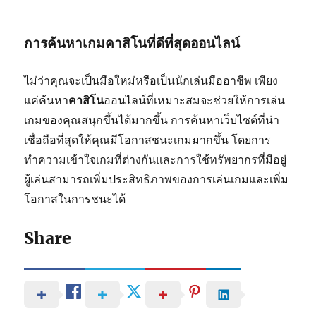
การค้นหาเกมคาสิโนที่ดีที่สุดออนไลน์
ไม่ว่าคุณจะเป็นมือใหม่หรือเป็นนักเล่นมืออาชีพ เพียง
แค่ค้นหา
คาสิโน
ออนไลน์ที่เหมาะสมจะช่วยให้การเล่น
เกมของคุณสนุกขึ้นได้มากขึ้น การค้นหาเว็บไซต์ที่น่า
เชื่อถือที่สุดให้คุณมีโอกาสชนะเกมมากขึ้น โดยการ
ทำความเข้าใจเกมที่ต่างกันและการใช้ทรัพยากรที่มีอยู่
ผู้เล่นสามารถเพิ่มประสิทธิภาพของการเล่นเกมและเพิ่ม
โอกาสในการชนะได้
Share