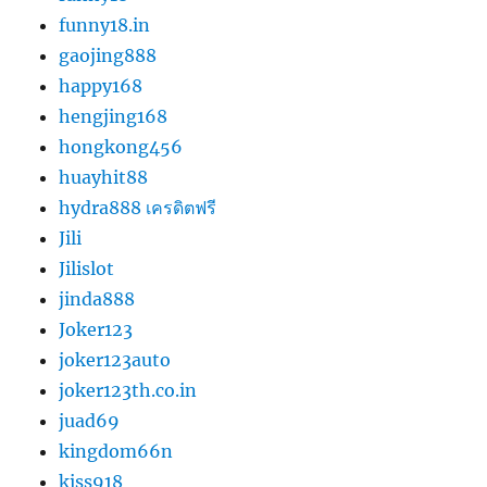
funny18.in
gaojing888
happy168
hengjing168
hongkong456
huayhit88
hydra888 เครดิตฟรี
Jili
Jilislot
jinda888
Joker123
joker123auto
joker123th.co.in
juad69
kingdom66n
kiss918