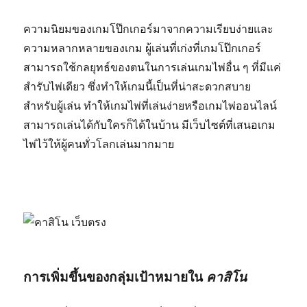
ความนิยมของเกมโป๊กเกอร์มาจากความเรียบง่ายและ
ความหลากหลายของเกม ผู้เล่นที่เก่งที่เกมโป๊กเกอร์
สามารถใช้กลยุทธ์ของตนในการเล่นเกมไพ่อื่น ๆ ที่มีแค่
สำรับไพ่เดียว ซึ่งทำให้เกมนี้เป็นที่น่าสะดวกสบาย
สำหรับผู้เล่น ทำให้เกมไพ่ที่เล่นง่ายหรือเกมไพ่ออนไลน์
สามารถเล่นได้กับใครก็ได้ในบ้าน มีเว็บไซต์ที่เสนอเกม
ไพ่ไว้ให้ผู้คนทั่วโลกเล่นมากมาย
การเพิ่มขึ้นของกลุ่มเป้าหมายใน
คาสิโน