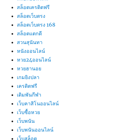
สล็อตเครดิตฟรี
สล็อตเว็บตรง
สล็อตเว็บตรง 168
สล็อตแตกดี
สวนสุนันทา
หนังออนไลน์
หวย24ออนไลน์
หวยฮานอย
เกมยิงปลา
เครดิตฟรี
เดิมพันกีฬา
เว็บคาสิโนออนไลน์
เว็บซื้อหวย
เว็บพนัน
เว็บพนันออนไลน์
เว็บสล็อต