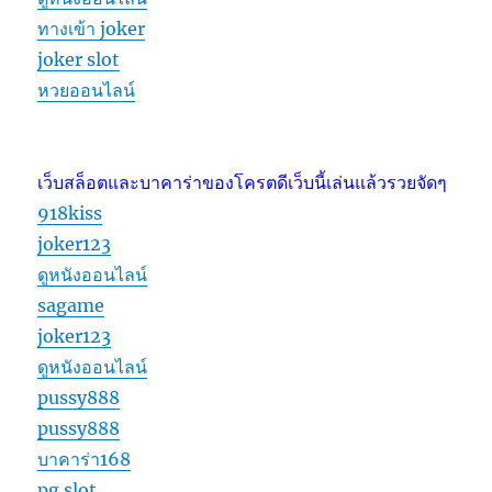
ทางเข้า joker
joker slot
หวยออนไลน์
เว็บสล็อตและบาคาร่าของโครตดีเว็บนี้เล่นแล้วรวยจัดๆ
918kiss
joker123
ดูหนังออนไลน์
sagame
joker123
ดูหนังออนไลน์
pussy888
pussy888
บาคาร่า168
pg slot