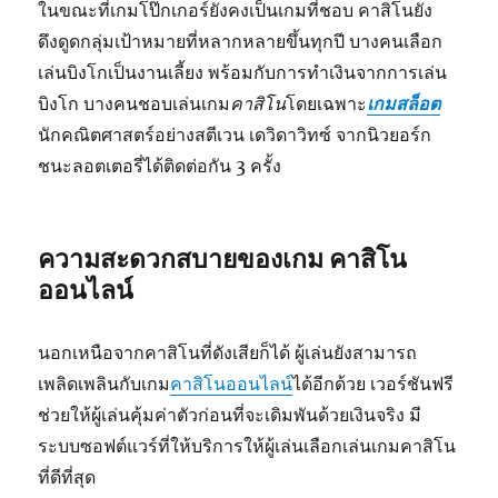
ในขณะที่เกมโป๊กเกอร์ยังคงเป็นเกมที่ชอบ คาสิโนยัง
ดึงดูดกลุ่มเป้าหมายที่หลากหลายขึ้นทุกปี บางคนเลือก
เล่นบิงโกเป็นงานเลี้ยง พร้อมกับการทำเงินจากการเล่น
บิงโก บางคนชอบเล่นเกม
คาสิโน
โดยเฉพาะ
เกมสล็อต
นักคณิตศาสตร์อย่างสตีเวน เดวิดาวิทซ์ จากนิวยอร์ก
ชนะลอตเตอรี่ได้ติดต่อกัน 3 ครั้ง
ความสะดวกสบายของเกม คาสิโน
ออนไลน์
นอกเหนือจากคาสิโนที่ดังเสียก็ได้ ผู้เล่นยังสามารถ
เพลิดเพลินกับเกม
คาสิโนออนไลน์
ได้อีกด้วย เวอร์ชันฟรี
ช่วยให้ผู้เล่นคุ้มค่าตัวก่อนที่จะเดิมพันด้วยเงินจริง มี
ระบบซอฟต์แวร์ที่ให้บริการให้ผู้เล่นเลือกเล่นเกมคาสิโน
ที่ดีที่สุด