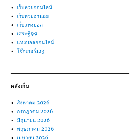
เว็บหวยออนไลน์
เว็บหวยฮานอย
เว็บแทงบอล
เศรษฐี99
แทงบอลออนไลน์
โจ๊กเกอร์123
คลังเก็บ
สิงหาคม 2026
กรกฎาคม 2026
มิถุนายน 2026
พฤษภาคม 2026
เมษายน 2026