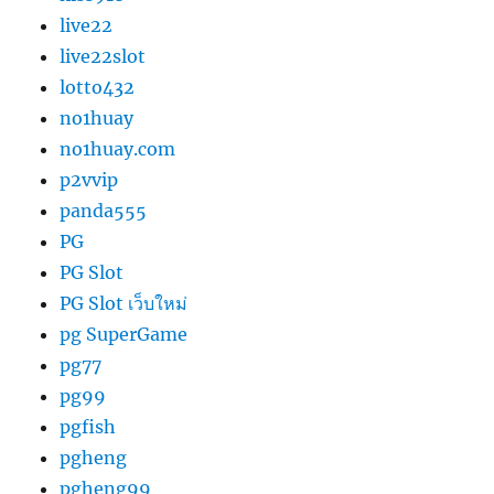
live22
live22slot
lotto432
no1huay
no1huay.com
p2vvip
panda555
PG
PG Slot
PG Slot เว็บใหม่
pg SuperGame
pg77
pg99
pgfish
pgheng
pgheng99