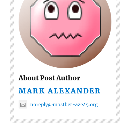
About Post Author
MARK ALEXANDER
noreply@mostbet-aze45.org