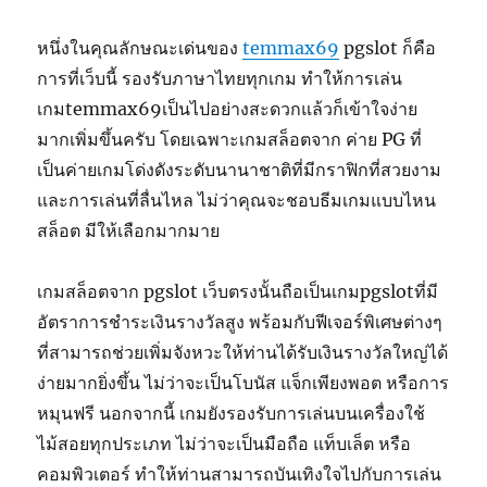
หนึ่งในคุณลักษณะเด่นของ
temmax69
pgslot ก็คือ
การที่เว็บนี้ รองรับภาษาไทยทุกเกม ทำให้การเล่น
เกมtemmax69เป็นไปอย่างสะดวกแล้วก็เข้าใจง่าย
มากเพิ่มขึ้นครับ โดยเฉพาะเกมสล็อตจาก ค่าย PG ที่
เป็นค่ายเกมโด่งดังระดับนานาชาติที่มีกราฟิกที่สวยงาม
และการเล่นที่ลื่นไหล ไม่ว่าคุณจะชอบธีมเกมแบบไหน
สล็อต มีให้เลือกมากมาย
เกมสล็อตจาก pgslot เว็บตรงนั้นถือเป็นเกมpgslotที่มี
อัตราการชำระเงินรางวัลสูง พร้อมกับฟีเจอร์พิเศษต่างๆ
ที่สามารถช่วยเพิ่มจังหวะให้ท่านได้รับเงินรางวัลใหญ่ได้
ง่ายมากยิ่งขึ้น ไม่ว่าจะเป็นโบนัส แจ็กเพียงพอต หรือการ
หมุนฟรี นอกจากนี้ เกมยังรองรับการเล่นบนเครื่องใช้
ไม้สอยทุกประเภท ไม่ว่าจะเป็นมือถือ แท็บเล็ต หรือ
คอมพิวเตอร์ ทำให้ท่านสามารถบันเทิงใจไปกับการเล่น