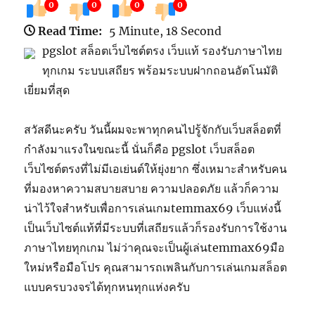
0
0
0
0
Read Time:
5 Minute, 18 Second
pgslot สล็อตเว็บไซต์ตรง เว็บแท้ รองรับภาษาไทย
ทุกเกม ระบบเสถียร พร้อมระบบฝากถอนอัตโนมัติ
เยี่ยมที่สุด
สวัสดีนะครับ วันนี้ผมจะพาทุกคนไปรู้จักกับเว็บสล็อตที่
กำลังมาแรงในขณะนี้ นั่นก็คือ pgslot เว็บสล็อต
เว็บไซต์ตรงที่ไม่มีเอเย่นต์ให้ยุ่งยาก ซึ่งเหมาะสำหรับคน
ที่มองหาความสบายสบาย ความปลอดภัย แล้วก็ความ
น่าไว้ใจสำหรับเพื่อการเล่นเกมtemmax69 เว็บแห่งนี้
เป็นเว็บไซต์แท้ที่มีระบบที่เสถียรแล้วก็รองรับการใช้งาน
ภาษาไทยทุกเกม ไม่ว่าคุณจะเป็นผู้เล่นtemmax69มือ
ใหม่หรือมือโปร คุณสามารถเพลินกับการเล่นเกมสล็อต
แบบครบวงจรได้ทุกหนทุกแห่งครับ