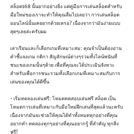
สล็อต168 นั้นยากอย่างยิ่ง แต่คู่มือการเล่นสล็อตสำหรับ
มือใหม่ของเราจะทำให้คุณลืมไปเลยว่า การเล่นสล็อต
ออนไลน์นั้นเคยยากด้วยเหรอ? เนื่องจากว่ามันง่ายแบบ
สุดๆเลยล่ะครับผม
เล่าเรียนและก็เลือกเกมที่เหมาะสม: คุณจำเป็นต้องอ่าน
คำชี้แจงเกม กติกา สัญลักษณ์ต่างๆรวมทั้งไลน์พนันที่
ชนะของเกมนั้นๆด้วย เพื่อที่คุณจะได้ประเมินจังหวะ
สำหรับเพื่อการชนะรวมทั้งเลือกเกมที่เหมาะสมกับการ
เล่นของคุณได้ดีขึ้น
• เริ่มทดลองเล่นฟรี: โหมดทดสอบเล่นฟรี สล็อต เป็น
โหมดการเล่นที่เหมาะกับมือใหม่ฝึกเล่นที่สุดแล้วนะครับ
เนื่องจากมันจะช่วยให้คุณได้ทำทั้งหมดทุกอย่างที่คุณ
อยากทำ ทดลองทุกๆอย่างที่คุณอยากรู้ ที่สำคัญ ทุกสิ่ง
ฟรี!