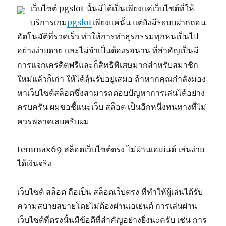
เว็บไซต์ pgslot นั้นมิได้เป็นเพียงแค่เว็บไซต์ที่ให้
บริการเกม
pgslot
เพียงแค่นั้น แต่ยังมีระบบฝากถอน
อัตโนมัติที่รวดเร็ว ทำให้การทำธุรกรรมทุกหนเป็นไป
อย่างง่ายดาย และไม่จำเป็นต้องรอนาน ที่สำคัญเป็นมี
การแจกเครดิตฟรีและก็สิทธิพิเศษมากสำหรับสมาชิก
ใหม่แล้วก็เก่า ให้ได้ลุ้นรับอยู่เสมอ ถ้าหากคุณกำลังมอง
หาเว็บไซต์สล็อตซึ่งสามารถตอบปัญหาการเล่นได้อย่าง
ครบครัน ผมขอชี้แนะเว็บ สล็อต เป็นอีกหนึ่งหนทางที่ไม่
ควรพลาดเลยครับผม
temmax69 สล็อตเว็บไซต์ตรง ไม่ผ่านเอเย่นต์ เล่นง่าย
ได้เงินจริง
เว็บไซต์ สล็อต ถือเป็น สล็อตเว็บตรง ที่ทำให้ผู้เล่นได้รับ
ความสบายสบายโดยไม่ต้องผ่านเอเย่นต์ การเล่นผ่าน
เว็บไซต์ที่ตรงนั้นมีข้อดีที่สำคัญอย่างยิ่งนะครับ เช่น การ