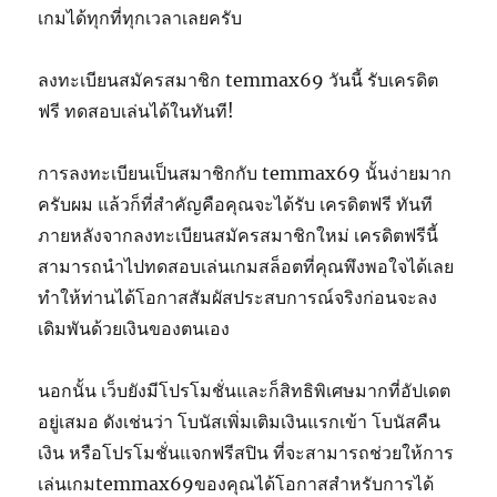
เกมได้ทุกที่ทุกเวลาเลยครับ
ลงทะเบียนสมัครสมาชิก temmax69 วันนี้ รับเครดิต
ฟรี ทดสอบเล่นได้ในทันที!
การลงทะเบียนเป็นสมาชิกกับ temmax69 นั้นง่ายมาก
ครับผม แล้วก็ที่สำคัญคือคุณจะได้รับ เครดิตฟรี ทันที
ภายหลังจากลงทะเบียนสมัครสมาชิกใหม่ เครดิตฟรีนี้
สามารถนำไปทดสอบเล่นเกมสล็อตที่คุณพึงพอใจได้เลย
ทำให้ท่านได้โอกาสสัมผัสประสบการณ์จริงก่อนจะลง
เดิมพันด้วยเงินของตนเอง
นอกนั้น เว็บยังมีโปรโมชั่นและก็สิทธิพิเศษมากที่อัปเดต
อยู่เสมอ ดังเช่นว่า โบนัสเพิ่มเติมเงินแรกเข้า โบนัสคืน
เงิน หรือโปรโมชั่นแจกฟรีสปิน ที่จะสามารถช่วยให้การ
เล่นเกมtemmax69ของคุณได้โอกาสสำหรับการได้