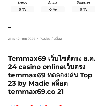
Sleepy
Angry
Surprise
0
%
0
%
0
%
…
เขียน
หมวด
ป้าย
21 พฤศจิกายน 2024
PGSlot
สล็อต
เมื่อ
หมู่
กำกับ
Temmax69 เว็บไซต์ตรง ธ.ค.
24 casino onlineเว็บตรง
temmax69 ทดลองเล่น Top
23 by Madie สล็อต
temmax69.co 21