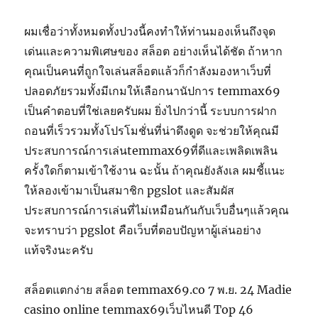
ผมเชื่อว่าทั้งหมดทั้งปวงนี้คงทำให้ท่านมองเห็นถึงจุด
เด่นและความพิเศษของ สล็อต อย่างเห็นได้ชัด ถ้าหาก
คุณเป็นคนที่ถูกใจเล่นสล็อตแล้วก็กำลังมองหาเว็บที่
ปลอดภัยรวมทั้งมีเกมให้เลือกนานัปการ temmax69
เป็นคำตอบที่ใช่เลยครับผม ยิ่งไปกว่านี้ ระบบการฝาก
ถอนที่เร็วรวมทั้งโปรโมชั่นที่น่าดึงดูด จะช่วยให้คุณมี
ประสบการณ์การเล่นtemmax69ที่ดีและเพลิดเพลิน
ครั้งใดก็ตามเข้าใช้งาน ฉะนั้น ถ้าคุณยังลังเล ผมชี้แนะ
ให้ลองเข้ามาเป็นสมาชิก pgslot และสัมผัส
ประสบการณ์การเล่นที่ไม่เหมือนกันกับเว็บอื่นๆแล้วคุณ
จะทราบว่า pgslot คือเว็บที่ตอบปัญหาผู้เล่นอย่าง
แท้จริงนะครับ
สล็อตแตกง่าย สล็อต temmax69.co 7 พ.ย. 24 Madie
casino online temmax69เว็บไหนดี Top 46