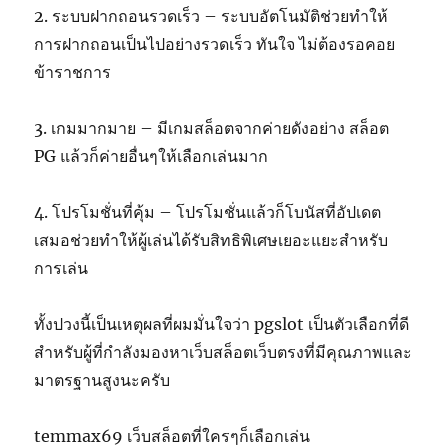
2. ระบบฝากถอนรวดเร็ว – ระบบอัตโนมัติช่วยทำให้
การฝากถอนเป็นไปอย่างรวดเร็ว ทันใจ ไม่ต้องรอคอย
ข้าราชการ
3. เกมมากมาย – มีเกมสล็อตจากค่ายดังอย่าง สล็อต
PG แล้วก็ค่ายอื่นๆให้เลือกเล่นมาก
4. โปรโมชั่นที่คุ้ม – โปรโมชั่นแล้วก็โบนัสที่อัปเดต
เสมอช่วยทำให้ผู้เล่นได้รับสิทธิพิเศษเยอะแยะสำหรับ
การเล่น
ทั้งปวงนี้เป็นเหตุผลที่ผมมั่นใจว่า pgslot เป็นตัวเลือกที่ดี
สำหรับผู้ที่กำลังมองหาเว็บสล็อตเว็บตรงที่มีคุณภาพและ
มาตรฐานสูงนะครับ
temmax69 เว็บสล็อตที่ใครๆก็เลือกเล่น