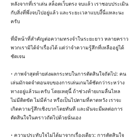
หลังจากที่เราเล่น สล็อตเว็บตรง จบแล้ว เราชอบประเมิน
กับสิ่งที่พึ่งจบไปอยู่แล้ว และระยะเวลาแบบงี้นี่แหละนะ
ครับ
ที่มีหน้าที่สำคัญต่อความทรงจำในระยะยาว หลายคราว
พวกเรามิได้จำเรื่องได้ แต่ว่าจำความรู้สึกที่เหลืออยู่ได้
ชัดเจน
• ภาพจำสุดท้ายส่งผลกระทบในการตัดสินใจถัดไป: คน
เล่นมักจดจำตอนจบของการเล่นเกมได้ชัดกว่าระหว่าง
ทางอยู่แล้วนะครับ โดยเหตุนี้ ถ้าช่วงท้ายเกมลื่นไหล
ไม่มีติดขัด ไม่มีค้าง หรือเป็นไปตามที่คาดหวัง เราจะ
เกิดความรู้สึกเชิงบวกโดยทันที และมันจะมีผลต่อการ
ตัดสินใจในคราวถัดไปด้วยนั่นเอง
• ความประทับใจไม่ได้มาจากเรื่องเดียว: การตัดสินใจ