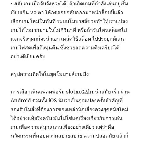
• สลับเกมเมื่อจับจังหวะได้: ถ้าเกิดเกมที่กำลังเล่นอยู่เริ่ม
เงียบเกิน 20 ตา ให้กดถอยกลับออกมาหน้าล็อบบี้แล้ว
เลือกเกมใหม่ในทันที ระบบโมบายล์ช่วยทำให้เราแปลง
เกมได้ไวมากมายในไม่กี่วินาที หรือถ้าวันไหนสล็อตไม่
แจกจริงๆผมก็จะนำเอา เคล็ดวิธีสล็อต ไปประยุกต์เล่น
เกมไพ่สดเพื่อดึงทุนคืน ซึ่งช่วยลดความตึงเครียดได้
อย่างดีเยี่ยมครับ
สรุปความติดใจในยุคโมบายล์เกมมิ่ง
การเลือกเฟ้นแพลตฟอร์ม slotxo24hr นำสมัย เร็ว ผ่าน
Android รวมทั้ง iOS นับว่าเป็นจุดแปลงครั้งสำคัญที่
รองรับในสิ่งที่ต้องการของเหล่านักเสี่ยงดวงยุคสมัยใหม่
ได้อย่างแท้จริงครับ มันไม่ใช่แค่เรื่องเกี่ยวกับการเล่น
เกมเพื่อความสนุกสนานเพียงอย่างเดียว แต่ว่าคือ
นวัตกรรมที่มอบความสบายสบาย ความปลอดภัย แล้วก็