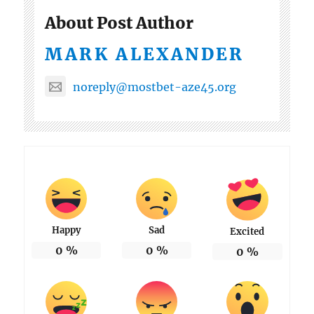
About Post Author
MARK ALEXANDER
noreply@mostbet-aze45.org
Happy
Sad
Excited
0
%
0
%
0
%