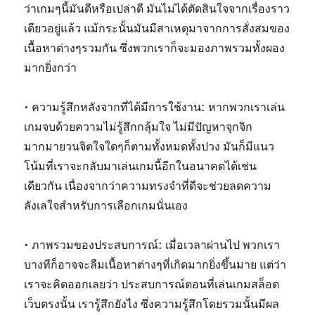
ว่าเกมๆนี้มันดีหรือเปล่าดี มันไม่ได้ตัดสินใจจากเรื่องราว
เดียวอยู่แล้ว แม้กระนั้นมันมีสาเหตุมาจากการสั่งสมของ
เนื้อหาต่างๆรวมกัน ซึ่งพวกเราก็จะมองภาพรวมทั้งผอง
มากยิ่งกว่า
• ความรู้สึกหลังจากที่ได้มีการใช้งาน: หากพวกเราเล่น
เกมจบด้วยความไม่รู้สึกกลุ้มใจ ไม่มีปัญหาจุกจิก
มากมายวนจิตใจใดๆก็ตามทั้งหมดทั้งปวง มันก็มีแนว
โน้มที่เราจะกลับมาเล่นเกมนี้อีกในอนาคตได้เช่น
เดียวกัน เนื่องจากว่าความทรงจำที่ดีจะช่วยลดความ
ลังเลใจสำหรับการเลือกเกมนั่นเอง
• ภาพรวมของประสบการณ์: เมื่อเวลาผ่านไป พวกเรา
บางทีก็อาจจะลืมเนื้อหาต่างๆที่เกิดมากยิ่งขึ้นมาย แต่ว่า
เราจะคิดออกเลยว่า ประสบการณ์ตอนที่เล่นเกมสล็อต
เว็บตรงนั้น เรารู้สึกยังไง ซึ่งความรู้สึกโดยรวมนั้นมีผล