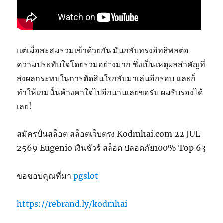
แต่เมื่อสะสมรวมเข้าด้วยกัน มันกลับทรงอิทธิพลต่อ
ความประทับใจโดยรวมอย่างมาก ซึ่งเป็นเหตุผลสำคัญที่
ส่งผลกระทบในการตัดสินใจกลับมาเล่นอีกรอบ และก็
ทำให้เกมนั้นค้างคาใจไปอีกนานเลยขอรับ ผมรับรองได้
เลย!
สมัครปั่นสล็อต สล็อตเว็บตรง Kodmhai.com 22 JUL
2569 Eugenio เงินชัวร์ สล็อต ปลอดภัย100% Top 63
ขอขอบคุณที่มา
pgslot
https://rebrand.ly/kodmhai