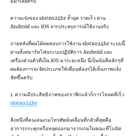
มีมาเลยครับ
ความเจ๋งของ slotxo24hr ล้ำยุค รวดเร็ว ผ่าน
Android และ iOS จากประสบการณ์ใช้งานจริง
ภายหลังที่ผมได้ทดสอบการใช้งาน slotxo24hr ระบบนี้
ผ่านทั้งสมาร์ทโฟนระบบปฏิบัติการ Android และ
เครื่องส่วนตัวที่เป็น iOS มาระยะหนึ่ง นี่เป็นข้อดีหลักๆที่
ผมต้องการจะจัดประเภทให้เพื่อนพ้องๆได้เห็นภาพแจ้ง
ชัดขึ้นครับ
1. ความมีประสิทธิภาพของกราฟิกแล้วก็การโหลดที่เร็ว
slotxo24hr
สิ่งหนึ่งที่คนเล่นเกมโทรศัพท์เคลื่อนที่กลัวที่สุดคือ
อาการกระตุกหรือหลุดออกมาจากเกมในขณะที่โบนัส