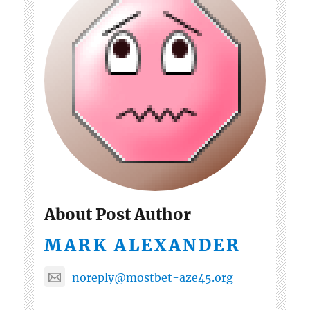
About Post Author
MARK ALEXANDER
noreply@mostbet-aze45.org