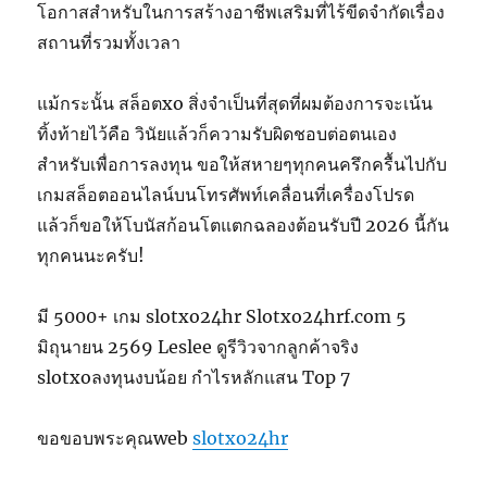
โอกาสสำหรับในการสร้างอาชีพเสริมที่ไร้ขีดจำกัดเรื่อง
สถานที่รวมทั้งเวลา
แม้กระนั้น สล็อตxo สิ่งจำเป็นที่สุดที่ผมต้องการจะเน้น
ทิ้งท้ายไว้คือ วินัยแล้วก็ความรับผิดชอบต่อตนเอง
สำหรับเพื่อการลงทุน ขอให้สหายๆทุกคนครึกครื้นไปกับ
เกมสล็อตออนไลน์บนโทรศัพท์เคลื่อนที่เครื่องโปรด
แล้วก็ขอให้โบนัสก้อนโตแตกฉลองต้อนรับปี 2026 นี้กัน
ทุกคนนะครับ!
มี 5000+ เกม slotxo24hr Slotxo24hrf.com 5
มิถุนายน 2569 Leslee ดูรีวิวจากลูกค้าจริง
slotxoลงทุนงบน้อย กำไรหลักแสน Top 7
ขอขอบพระคุณweb
slotxo24hr