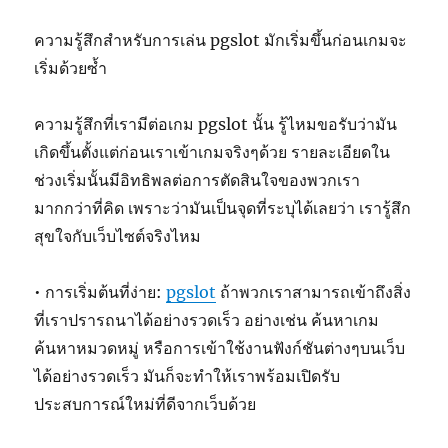
ความรู้สึกสำหรับการเล่น pgslot มักเริ่มขึ้นก่อนเกมจะ
เริ่มด้วยซ้ำ
ความรู้สึกที่เรามีต่อเกม pgslot นั้น รู้ไหมขอรับว่ามัน
เกิดขึ้นตั้งแต่ก่อนเราเข้าเกมจริงๆด้วย รายละเอียดใน
ช่วงเริ่มนั้นมีอิทธิพลต่อการตัดสินใจของพวกเรา
มากกว่าที่คิด เพราะว่ามันเป็นจุดที่ระบุได้เลยว่า เรารู้สึก
สุขใจกับเว็บไซต์จริงไหม
• การเริ่มต้นที่ง่าย:
pgslot
ถ้าพวกเราสามารถเข้าถึงสิ่ง
ที่เราปรารถนาได้อย่างรวดเร็ว อย่างเช่น ค้นหาเกม
ค้นหาหมวดหมู่ หรือการเข้าใช้งานฟังก์ชันต่างๆบนเว็บ
ได้อย่างรวดเร็ว มันก็จะทำให้เราพร้อมเปิดรับ
ประสบการณ์ใหม่ที่ดีจากเว็บด้วย