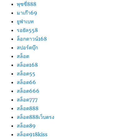
พุซซี่888
มาเก๊า69
ยูฟ่าเบท
รอยัล558
ล็อกดาวน์168
สปอร์ตบุ๊ก
สล็อต
สล็อต168
สล็อต55
สล็อต66
สล็อต666
สล็อต777
สล็อต888
สล็อต888เว็บตรง
สล็อต89
สล็อต918kiss