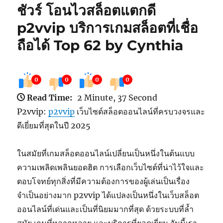
ชัวร์ โอนไวสล็อตแตกดี
p2vvip บริการเกมสล็อตที่เชื่อ
ถือได้ Top 62 by Cynthia
0
0
0
0
Read Time:
2 Minute, 37 Second
P2vvip:
p2vvip
เว็บไซต์สล็อตออนไลน์ที่ครบวงจรและ
ดีเยี่ยมที่สุดในปี 2025
ในสมัยที่เกมสล็อตออนไลน์เปลี่ยนเป็นหนึ่งในต้นแบบ
ความเพลิดเพลินยอดฮิต การเลือกเว็บไซต์ที่น่าไว้ใจและ
ตอบโจทย์ทุกสิ่งที่มีความต้องการของผู้เล่นเป็นเรื่อง
จำเป็นอย่างมาก p2vvip ได้แปลงเป็นหนึ่งในเว็บสล็อต
ออนไลน์ที่เด่นและเป็นที่นิยมมากที่สุด ด้วยระบบที่ล้ำ