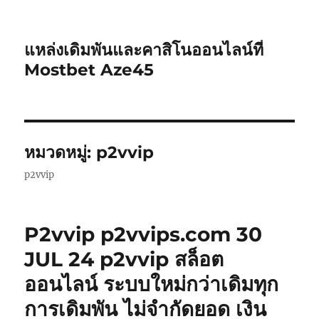
แหล่งเดิมพันและคาสิโนออนไลน์ที่
Mostbet Aze45
หมวดหมู่:
p2vvip
p2vvip
P2vvip p2vvips.com 30
JUL 24 p2vvip สล็อต
ออนไลน์ ระบบใหม่กว่าเดิมทุก
การเดิมพัน ไม่จำกัดยอด เงิน