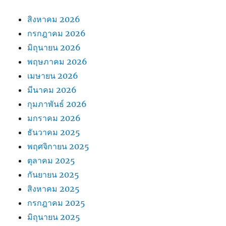
สิงหาคม 2026
กรกฎาคม 2026
มิถุนายน 2026
พฤษภาคม 2026
เมษายน 2026
มีนาคม 2026
กุมภาพันธ์ 2026
มกราคม 2026
ธันวาคม 2025
พฤศจิกายน 2025
ตุลาคม 2025
กันยายน 2025
สิงหาคม 2025
กรกฎาคม 2025
มิถุนายน 2025