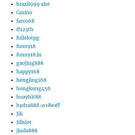
brazil999 slot
Casino
faro168
ff123th
fullslotpg
funny18
funny18.in
gaojing888
happy168
hengjing168
hongkong456
huayhit88
hydra888 เครดิตฟรี
Jili
Jilislot
jinda888