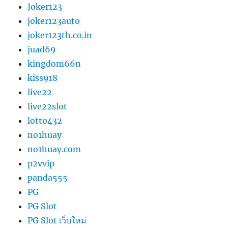
Joker123
joker123auto
joker123th.co.in
juad69
kingdom66n
kiss918
live22
live22slot
lotto432
no1huay
no1huay.com
p2vvip
panda555
PG
PG Slot
PG Slot เว็บใหม่