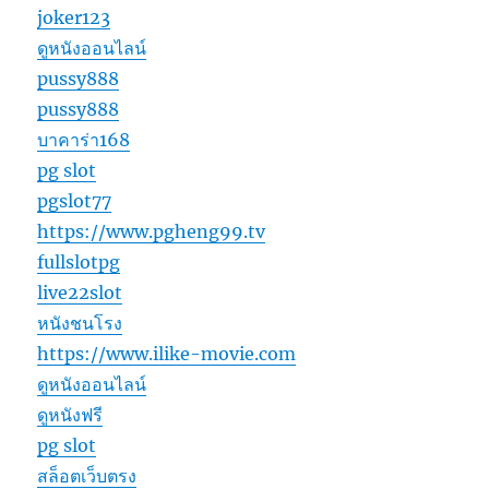
joker123
ดูหนังออนไลน์
pussy888
pussy888
บาคาร่า168
pg slot
pgslot77
https://www.pgheng99.tv
fullslotpg
live22slot
หนังชนโรง
https://www.ilike-movie.com
ดูหนังออนไลน์
ดูหนังฟรี
pg slot
สล็อตเว็บตรง