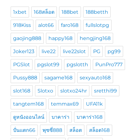
1xbet
168สล็อต
188bet
188betth
918Kiss
alot66
faro168
fullslotpg
gaojing888
happy168
hengjing168
Joker123
live22
live22slot
PG
pg99
PGSlot
pgslot99
pgslotth
PunPro777
Pussy888
sagame168
sexyauto168
slot168
Slotxo
slotxo24hr
sretthi99
tangtem168
temmax69
UFA11k
ดูหนังออนไลน์
บาคาร่า
บาคาร่า168
ปั่นแตก66
พุซซี่888
สล็อต
สล็อต168