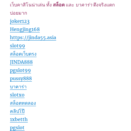
เว็บคาสิโนน่าเล่น ทั้ง
สล็อต
และ
บาคาร่า
ตึงจริงแตก
บ่อยมาก
joker123
Hengjing168
https://jinda55.asia
slot99
สล็อตเว็บตรง
JINDA888
pgslot99
pussy888
บาคาร่า
slotxo
สล็อตทดลอง
คลิปโป๊
1xbetth
pgslot