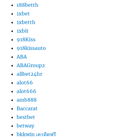
188betth
1xbet
1xbetth
1xbit
918Kiss
918kissauto
ABA
ABAGroup2
allbet24hr
alot66
alot666
amb888
Baccarat
bestbet
betway
bkkwin เครดิตฟรี