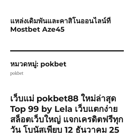
แหล่งเดิมพันและคาสิโนออนไลน์ที่
Mostbet Aze45
หมวดหมู่:
pokbet
pokbet
เว็บแม่ pokbet88 ใหม่ล่าสุด
Top 99 by Lela เว็บแตกง่าย
สล็อตเว็บใหญ่ แจกเครดิตฟรีทุก
วัน โบนัสเพียบ 12 ธันวาคม 25