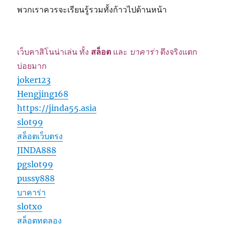
พวกเราควรจะเรียนรู้รวมทั้งก้าวไปด้านหน้า
เว็บคาสิโนน่าเล่น ทั้ง
สล็อต
และ
บาคาร่า
ตึงจริงแตก
บ่อยมาก
joker123
Hengjing168
https://jinda55.asia
slot99
สล็อตเว็บตรง
JINDA888
pgslot99
pussy888
บาคาร่า
slotxo
สล็อตทดลอง