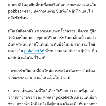
เกมคาสิโนสุดฮิตที่คนพึ่งจะเริ่มต้นควรจะทดลองเล่นใน
pokbet เพราะเหตุว่าเล่นง่าย บันเทิงใจ ลุ้นไว และไม่
สลับซับซ้อน
เมื่อเอ๋ยถึงคาสิโน หลายคนบางครั้งก็อาจจะมีความรู้สึก
ว่าต้องเป็นเกมยากๆแบบโป๊กเกอร์หรือแบล็คแจ็ค แต่ว่า
อันที่จริง เกมคาสิโนที่เหมาะกับมือใหม่มีมากมาย โดย
เฉพาะใน
pokebet88
ที่รวบรวมเกมเล่นง่าย ลุ้นไว เห็น
ผลชัดด้านในไม่กี่วินาที
• บาคาร่าเป็นเกมที่มือใหม่ควรจะเริ่ม เนื่องจากไม่ต้อง
จำข้อตกลงมากมายก็เล่นเป็นใน 1 นาที
บาคาร่าเป็นเกมไพ่ที่ใกล้เคียงกับป๊อกกระดอนที่สุด แต่
ว่ากติกาง่ายกว่าเยอะ พวกเราpokebet88เพียงแค่เลือก
ว่าระหว่างฝั่งเจ้ามือหรือฝั่งผู้เล่น คนใดจะมีแต้มมากกว่า