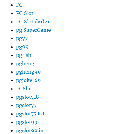
PG
PG Slot
PG Slot เว็บใหม่
pg SuperGame
pg77
pg99
pgfish
pgheng
pgheng99
pgjoker69
PGSlot
pgslot718
pgslot77
pgslot77.ltd
pgslot99
pgslot99.in