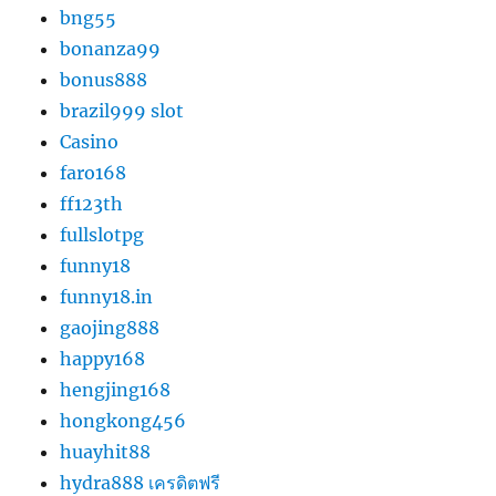
bng55
bonanza99
bonus888
brazil999 slot
Casino
faro168
ff123th
fullslotpg
funny18
funny18.in
gaojing888
happy168
hengjing168
hongkong456
huayhit88
hydra888 เครดิตฟรี