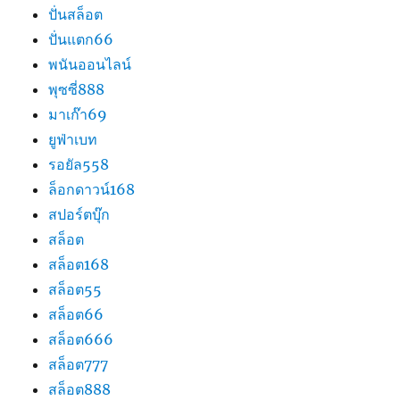
ปั่นสล็อต
ปั่นแตก66
พนันออนไลน์
พุซซี่888
มาเก๊า69
ยูฟ่าเบท
รอยัล558
ล็อกดาวน์168
สปอร์ตบุ๊ก
สล็อต
สล็อต168
สล็อต55
สล็อต66
สล็อต666
สล็อต777
สล็อต888