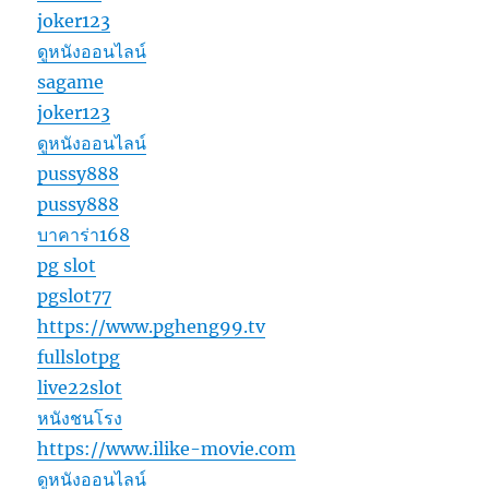
joker123
ดูหนังออนไลน์
sagame
joker123
ดูหนังออนไลน์
pussy888
pussy888
บาคาร่า168
pg slot
pgslot77
https://www.pgheng99.tv
fullslotpg
live22slot
หนังชนโรง
https://www.ilike-movie.com
ดูหนังออนไลน์