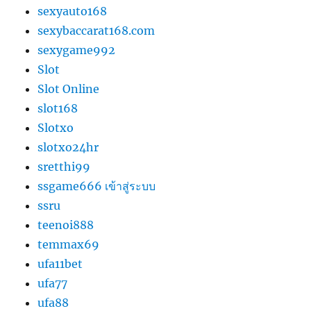
sexyauto168
sexybaccarat168.com
sexygame992
Slot
Slot Online
slot168
Slotxo
slotxo24hr
sretthi99
ssgame666 เข้าสู่ระบบ
ssru
teenoi888
temmax69
ufa11bet
ufa77
ufa88