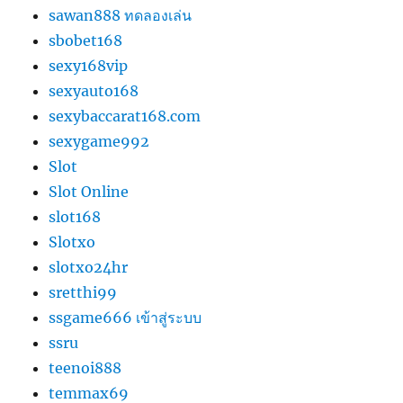
sawan888 ทดลองเล่น
sbobet168
sexy168vip
sexyauto168
sexybaccarat168.com
sexygame992
Slot
Slot Online
slot168
Slotxo
slotxo24hr
sretthi99
ssgame666 เข้าสู่ระบบ
ssru
teenoi888
temmax69