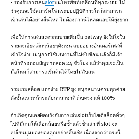
• รองรับการเล่น
slot
บนโทรศัพท์เคลื่อนที่ทุกระบบ: ไม่
ว่าคุณจะใช้สมาร์ทโฟนระบบปฏิบัติการใด ก็สามารถ
เข้าเล่นได้อย่างลื่นไหล ไม่ต้องดาวน์โหลดแอปให้ยุ่งยาก
เพื่อให้การเล่นสะดวกสบายเพิ่มขึ้น betway ยังใส่ใจใน
รายละเอียดเล็กๆน้อยๆดังเช่น แบบอย่างอินเตอร์เฟสที่
เข้าใจง่าย เมนูการใช้แรงงานที่ไม่ซับซ้อน แล้วก็มีเจ้า
หน้าที่รอตอบปัญหาตลอด 24 ชั่วโมง แม้ว่าคุณจะเป็น
มือใหม่ก็สามารถเริ่มต้นได้โดยไม่สับสน
รวมเกมสล็อต แตกง่าย RTP สูง สนุกสนานครบทุกค่าย
ดังชั้นแนวหน้าระดับนานาชาติ เว็บตรง แท้ 100%
ถ้าเกิดคุณเคยผิดหวังกับการเล่นslotเว็บไซต์สล็อตทั่วๆ
ไปที่มีเกมให้เลือกน้อยหรือซ้ำแล้วซ้ำเล่า ที่ slot จะ
เปลี่ยนมุมมองของคุณอย่างสิ้นเชิง เนื่องจากว่าตรงนี้