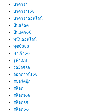
บาคาร่า
บาคาร่า168
บาคาร่าออนไลน์
ปั่นสล็อต
ปั่นแตก66
พนันออนไลน์
พุซซี่888
มาเก๊า69
ยูฟ่าเบท
รอยัล558
ล็อกดาวน์168
สปอร์ตบุ๊ก
สล็อต
สล็อต168
สล็อต55
สล็อต66