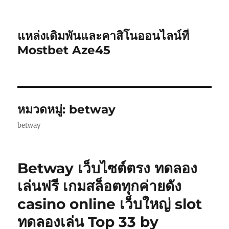
แหล่งเดิมพันและคาสิโนออนไลน์ที่
Mostbet Aze45
หมวดหมู่:
betway
betway
Betway เว็บไซต์ตรง ทดลอง
เล่นฟรี เกมสล็อตทุกค่ายดัง
casino online เว็บใหญ่ slot
ทดลองเล่น Top 33 by