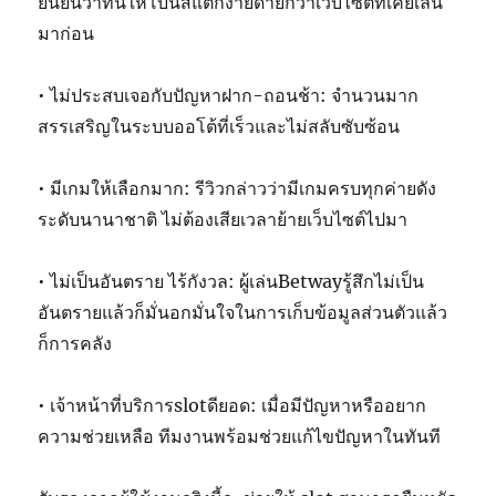
ยืนยันว่าที่นี่ให้โบนัสแตกง่ายดายกว่าเว็บไซต์ที่เคยเล่น
มาก่อน
• ไม่ประสบเจอกับปัญหาฝาก-ถอนช้า: จำนวนมาก
สรรเสริญในระบบออโต้ที่เร็วและไม่สลับซับซ้อน
• มีเกมให้เลือกมาก: รีวิวกล่าวว่ามีเกมครบทุกค่ายดัง
ระดับนานาชาติ ไม่ต้องเสียเวลาย้ายเว็บไซต์ไปมา
• ไม่เป็นอันตราย ไร้กังวล: ผู้เล่นBetwayรู้สึกไม่เป็น
อันตรายแล้วก็มั่นอกมั่นใจในการเก็บข้อมูลส่วนตัวแล้ว
ก็การคลัง
• เจ้าหน้าที่บริการslotดียอด: เมื่อมีปัญหาหรืออยาก
ความช่วยเหลือ ทีมงานพร้อมช่วยแก้ไขปัญหาในทันที