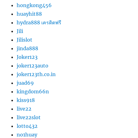
hongkong456
huayhit88
hydra888 เครดิตฟรี
Jili
Jilislot
jinda888
Joker123
joker123auto
joker123th.co.in
juad69
kingdom66n
kiss918
live22
live22slot
lotto432
no1huay