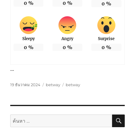
0
%
0
%
0
%
Sleepy
Angry
Surprise
0
%
0
%
0
%
…
เขียน
หมวด
ป้าย
19 ธันวาคม 2024
betway
betway
เมื่อ
หมู่
กำกับ
ค้นห
ค้นหา: