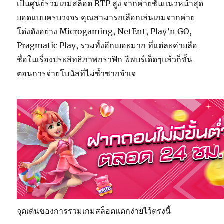
เป็นศูนย์รวมเกมสล็อต RTP สูง จากค่ายชั้นแนวหน้าสุด
ยอดแบบครบวงจร คุณสามารถเลือกเล่นเกมจากค่าย
โด่งดังอย่าง Microgaming, NetEnt, Play’n GO,
Pragmatic Play, รวมทั้งอีกเยอะมาก ที่แต่ละค่ายลือ
ชื่อในเรื่องประสิทธิภาพกราฟิก ฟีพบร์เด็ดๆแล้วก็ขั้น
ตอนการจ่ายโบนัสที่ไม่ซ้ำซากจำเจ
จุดเด่นของการรวมเกมสล็อตแตกง่ายไว้ตรงนี้