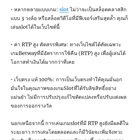
• หลากหลายแบบเกม:
slot
ไม่ว่าจะเป็นสล็อตคลาสสิก
แบบ 3 วงล้อ หรือสล็อตวิดีโอที่มีฟีเจอร์เสริมสุดล้ำ คุณก็
เล่นslotได้ในเว็บไซต์นี้
• ค่า RTP สูง คัดสรรพิเศษ: ทางเว็บไซต์ได้คัดเฉพาะ
เกมBetwayที่มีอัตราการใช้คืน (RTP) สูง เพื่อผู้เล่นได้
โอกาสทำเงินได้มากกว่าที่เคย
• เว็บตรง แท้ 100%: การเป็นเว็บตรงทำให้คุณมั่นอก
มั่นใจในคุณภาพของเกมSlotที่ได้รับลิขสิทธิ์อย่าง
แม่นยำ ไม่มีการปรับปรุงแก้ไขดัดแปลงหรือปรับแต่งผล
ของการออกรางวัล
นอกเหนือจากนี้ การเล่นเกมslotที่มี RTP สูงยังมีผลดีใน
ระยะยาว การเล่นโดยตลอดและก็มีวินัยจะเพิ่มจังหวะ