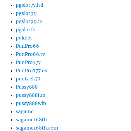
pgslot77.ltd
pgslot99
pgslot99.in
pgslotth
pokbet
PunPro66
PunPro66.tv
PunPro777
PunPro777.us
puntaek77
Pussy888
pussy888fun
pussy888win
sagame
sagame168th
sagame168th.com