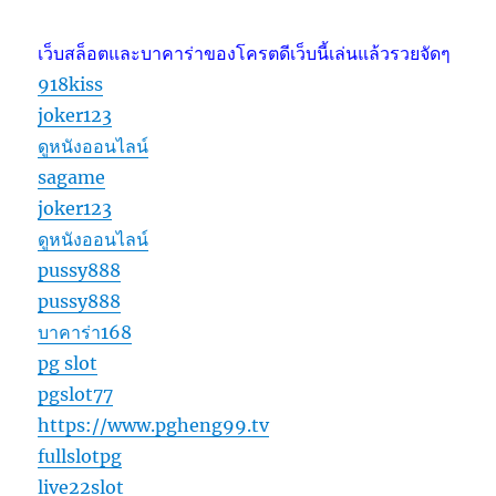
เว็บสล็อตและบาคาร่าของโครตดีเว็บนี้เล่นแล้วรวยจัดๆ
918kiss
joker123
ดูหนังออนไลน์
sagame
joker123
ดูหนังออนไลน์
pussy888
pussy888
บาคาร่า168
pg slot
pgslot77
https://www.pgheng99.tv
fullslotpg
live22slot