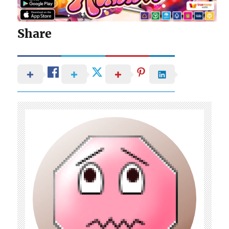
Share