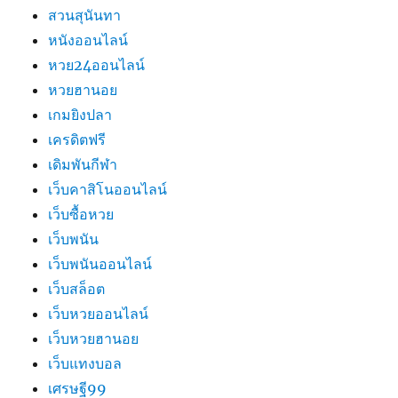
สวนสุนันทา
หนังออนไลน์
หวย24ออนไลน์
หวยฮานอย
เกมยิงปลา
เครดิตฟรี
เดิมพันกีฬา
เว็บคาสิโนออนไลน์
เว็บซื้อหวย
เว็บพนัน
เว็บพนันออนไลน์
เว็บสล็อต
เว็บหวยออนไลน์
เว็บหวยฮานอย
เว็บแทงบอล
เศรษฐี99