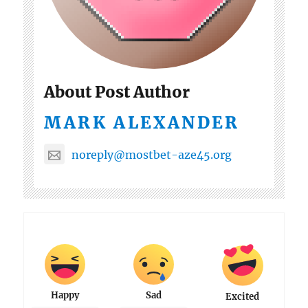
About Post Author
MARK ALEXANDER
noreply@mostbet-aze45.org
Happy
Sad
Excited