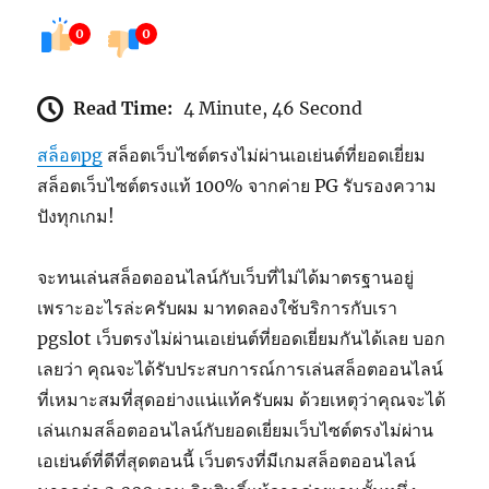
0
0
Read Time:
4 Minute, 46 Second
สล็อตpg
สล็อตเว็บไซต์ตรงไม่ผ่านเอเย่นต์ที่ยอดเยี่ยม
สล็อตเว็บไซต์ตรงแท้ 100% จากค่าย PG รับรองความ
ปังทุกเกม!
จะทนเล่นสล็อตออนไลน์กับเว็บที่ไม่ได้มาตรฐานอยู่
เพราะอะไรล่ะครับผม มาทดลองใช้บริการกับเรา
pgslot เว็บตรงไม่ผ่านเอเย่นต์ที่ยอดเยี่ยมกันได้เลย บอก
เลยว่า คุณจะได้รับประสบการณ์การเล่นสล็อตออนไลน์
ที่เหมาะสมที่สุดอย่างแน่แท้ครับผม ด้วยเหตุว่าคุณจะได้
เล่นเกมสล็อตออนไลน์กับยอดเยี่ยมเว็บไซต์ตรงไม่ผ่าน
เอเย่นต์ที่ดีที่สุดตอนนี้ เว็บตรงที่มีเกมสล็อตออนไลน์