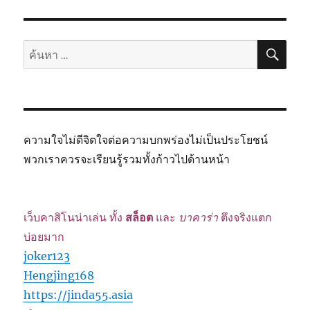
ค้นห
ค้นหา:
ความใจไม่ดีจิตใจต่อความบกพร่องไม่เป็นประโยชน์
พวกเราควรจะเรียนรู้รวมทั้งก้าวไปด้านหน้า
เว็บคาสิโนน่าเล่น ทั้ง
สล็อต
และ
บาคาร่า
ตึงจริงแตก
บ่อยมาก
joker123
Hengjing168
https://jinda55.asia