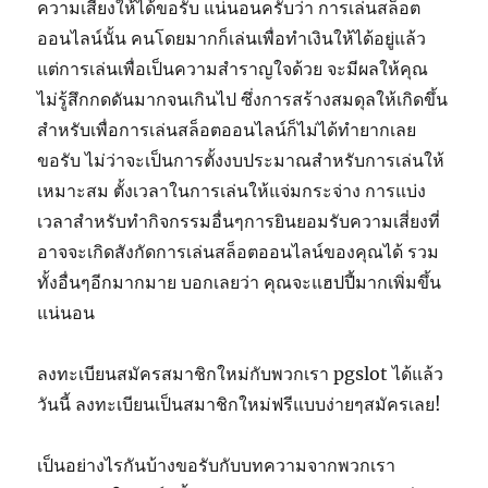
ความเสี่ยงให้ได้ขอรับ แน่นอนครับว่า การเล่นสล็อต
ออนไลน์นั้น คนโดยมากก็เล่นเพื่อทำเงินให้ได้อยู่แล้ว
แต่การเล่นเพื่อเป็นความสำราญใจด้วย จะมีผลให้คุณ
ไม่รู้สึกกดดันมากจนเกินไป ซึ่งการสร้างสมดุลให้เกิดขึ้น
สำหรับเพื่อการเล่นสล็อตออนไลน์ก็ไม่ได้ทำยากเลย
ขอรับ ไม่ว่าจะเป็นการตั้งงบประมาณสำหรับการเล่นให้
เหมาะสม ตั้งเวลาในการเล่นให้แจ่มกระจ่าง การแบ่ง
เวลาสำหรับทำกิจกรรมอื่นๆการยินยอมรับความเสี่ยงที่
อาจจะเกิดสังกัดการเล่นสล็อตออนไลน์ของคุณได้ รวม
ทั้งอื่นๆอีกมากมาย บอกเลยว่า คุณจะแฮปปี้มากเพิ่มขึ้น
แน่นอน
ลงทะเบียนสมัครสมาชิกใหม่กับพวกเรา pgslot ได้แล้ว
วันนี้ ลงทะเบียนเป็นสมาชิกใหม่ฟรีแบบง่ายๆสมัครเลย!
เป็นอย่างไรกันบ้างขอรับกับบทความจากพวกเรา