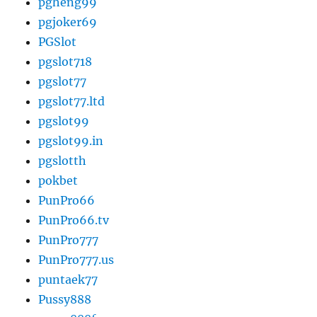
pgheng99
pgjoker69
PGSlot
pgslot718
pgslot77
pgslot77.ltd
pgslot99
pgslot99.in
pgslotth
pokbet
PunPro66
PunPro66.tv
PunPro777
PunPro777.us
puntaek77
Pussy888