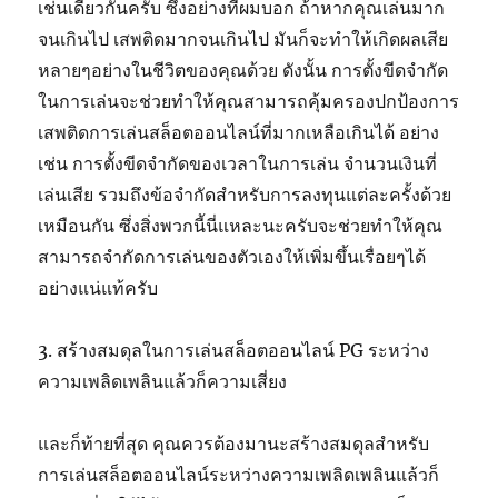
เช่นเดียวกันครับ ซึ่งอย่างที่ผมบอก ถ้าหากคุณเล่นมาก
จนเกินไป เสพติดมากจนเกินไป มันก็จะทำให้เกิดผลเสีย
หลายๆอย่างในชีวิตของคุณด้วย ดังนั้น การตั้งขีดจำกัด
ในการเล่นจะช่วยทำให้คุณสามารถคุ้มครองปกป้องการ
เสพติดการเล่นสล็อตออนไลน์ที่มากเหลือเกินได้ อย่าง
เช่น การตั้งขีดจำกัดของเวลาในการเล่น จำนวนเงินที่
เล่นเสีย รวมถึงข้อจำกัดสำหรับการลงทุนแต่ละครั้งด้วย
เหมือนกัน ซึ่งสิ่งพวกนี้นี่แหละนะครับจะช่วยทำให้คุณ
สามารถจำกัดการเล่นของตัวเองให้เพิ่มขึ้นเรื่อยๆได้
อย่างแน่แท้ครับ
3. สร้างสมดุลในการเล่นสล็อตออนไลน์ PG ระหว่าง
ความเพลิดเพลินแล้วก็ความเสี่ยง
และก็ท้ายที่สุด คุณควรต้องมานะสร้างสมดุลสำหรับ
การเล่นสล็อตออนไลน์ระหว่างความเพลิดเพลินแล้วก็