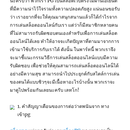
นะครับว่า พวกเรา PG เป็นสล็อตเว็บตรงไม่ผ่านเอเย่นต์
ที่มีความน่าไว้ใจรวมทั้งความปลอดภัยสูง แน่นอนขอรับ
ว่า เราอยากที่จะให้คุณมาสนุกสนานแล้วก็ได้กำไรจาก
การเล่นสล็อตออนไลน์กับเรา แต่ว่าก็มีสมาชิกหลายคน
ที่ไม่สามารถรับผิดชอบตนเองสำหรับเพื่อการเล่นสล็อต
ออนไลน์ได้เลย ทำให้อาจจะเกิดปัญหาที่ตามมาจากการ
เข้ามาใช้บริการกับเราได้ ดังนั้น ในพาร์ทนี้ พวกเราจึง
จะมาชี้แนะกรรมวิธีการเล่นสล็อตออนไลน์แบบมีความ
รับผิดชอบ เพื่อช่วยให้คุณสามารถเล่นสล็อตออนไลน็ได้
อย่างมีความสุข สามารถนำไปประยุกต์กับสไตล์การเล่น
ของตนได้แบบชิวๆจะมีเนื้อหาอะไรบ้างนั้น พวกเราจะ
มาดูไปพร้อมกันเลยนะครับ เลทโก!
1. คำสัญญาเตือนของการต่อว่าดพนันจาก ทาง
เข้าpg