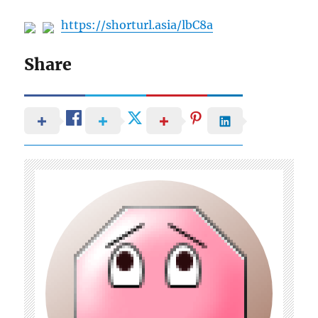
https://shorturl.asia/lbC8a
Share