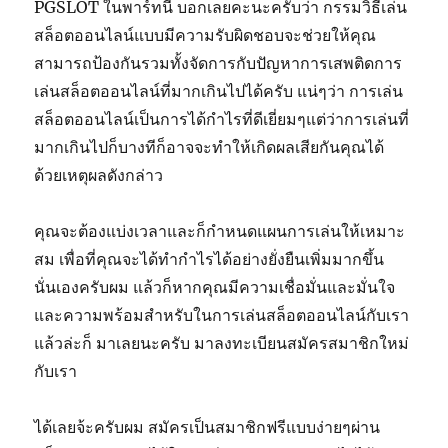
PGSLOT ในพาร์ทนี้ บอกเลยคะนะครับว่า กรรมวิธีเล่น
สล็อตออนไลน์แบบมีความรับผิดชอบจะช่วยให้คุณ
สามารถป้องกันรวมทั้งจัดการกับปัญหาการเสพติดการ
เล่นสล็อตออนไลน์ที่มากเกินไปได้ครับ แน่ๆว่า การเล่น
สล็อตออนไลน์เป็นการได้กำไรที่ดีเยี่ยมๆแต่ว่าการเล่นที่
มากเกินไปก็บางทีก็อาจจะทำให้เกิดผลเสียกันคุณได้
ด้วยเหตุผลดังกล่าว
คุณจะต้องแบ่งเวลาและก็กำหนดแผนการเล่นให้เหมาะ
สม เพื่อที่คุณจะได้ทำกำไรได้อย่างยั่งยืนเพิ่มมากขึ้น
นั่นเองครับผม แล้วก็หากคุณมีความเชื่อมั่นและมั่นใจ
และความพร้อมสำหรับในการเล่นสล็อตออนไลน์กับเรา
แล้วล่ะก็ มาเลยนะครับ มาลงทะเบียนสมัครสมาชิกใหม่
กับเรา
ได้เลยจ้ะครับผม สมัครเป็นสมาชิกฟรีแบบง่ายๆผ่าน