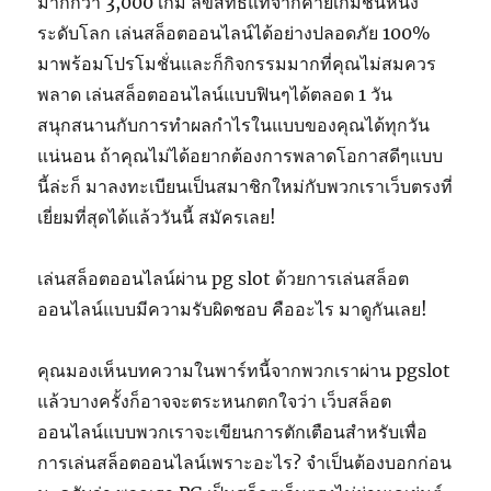
มากกว่า 3,000 เกม ลิขสิทธิ์แท้จากค่ายเกมชั้นหนึ่ง
ระดับโลก เล่นสล็อตออนไลน์ได้อย่างปลอดภัย 100%
มาพร้อมโปรโมชั่นและก็กิจกรรมมากที่คุณไม่สมควร
พลาด เล่นสล็อตออนไลน์แบบฟินๆได้ตลอด 1 วัน
สนุกสนานกับการทำผลกำไรในแบบของคุณได้ทุกวัน
แน่นอน ถ้าคุณไม่ได้อยากต้องการพลาดโอกาสดีๆแบบ
นี้ล่ะก็ มาลงทะเบียนเป็นสมาชิกใหม่กับพวกเราเว็บตรงที่
เยี่ยมที่สุดได้แล้ววันนี้ สมัครเลย!
เล่นสล็อตออนไลน์ผ่าน pg slot ด้วยการเล่นสล็อต
ออนไลน์แบบมีความรับผิดชอบ คืออะไร มาดูกันเลย!
คุณมองเห็นบทความในพาร์ทนี้จากพวกเราผ่าน pgslot
แล้วบางครั้งก็อาจจะตระหนกตกใจว่า เว็บสล็อต
ออนไลน์แบบพวกเราจะเขียนการตักเตือนสำหรับเพื่อ
การเล่นสล็อตออนไลน์เพราะอะไร? จำเป็นต้องบอกก่อน