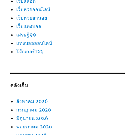
เว็บสล็อต
เว็บหวยออนไลน์
เว็บหวยฮานอย
เว็บแทงบอล
เศรษฐี99
แทงบอลออนไลน์
โจ๊กเกอร์123
คลังเก็บ
สิงหาคม 2026
กรกฎาคม 2026
มิถุนายน 2026
พฤษภาคม 2026