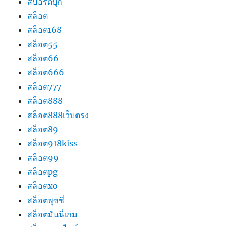
สปอร์ตบุ๊ก
สล็อต
สล็อต168
สล็อต55
สล็อต66
สล็อต666
สล็อต777
สล็อต888
สล็อต888เว็บตรง
สล็อต89
สล็อต918kiss
สล็อต99
สล็อตpg
สล็อตxo
สล็อตพุซซี่
สล็อตมันนี่เกม