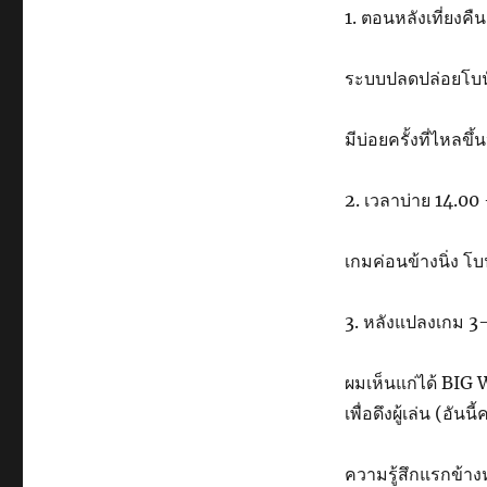
1. ตอนหลังเที่ยงคื
ระบบปลดปล่อยโบนั
มีบ่อยครั้งที่ไหลข
2. เวลาบ่าย 14.00
เกมค่อนข้างนิ่ง โ
3. หลังแปลงเกม 3
ผมเห็นแก่ได้ BIG
เพื่อดึงผู้เล่น (อัน
ความรู้สึกแรกข้างห