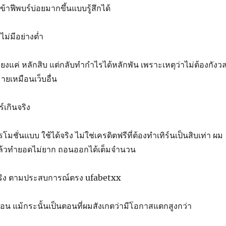
ข้าฟีพบร์บ่อยมากขึ้นแบบรู้สึกได้
ม่มีอย่างต่ำ
พียงแค่ หลักสิบ แต่กลับทำกำไรได้หลักพัน เพราะเหตุว่าไม่ต้องกังว
ยเหมือนเว็บอื่น
์เกินจริง
รโมชั่นแบบ ใช้ได้จริง ไม่ใช่เครดิตฟรีที่ต้องทำเทิร์นเป็นสิบเท่า ผม
ล้วทำยอดไม่ยาก ถอนออกได้เต็มจำนวน
จริง ตามประสบการณ์ตรง ufabetxx
่นอน แม้กระนั้นเป็นตอนที่ผมสังเกตว่ามีโอกาสแตกสูงกว่า