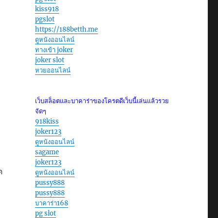
kiss918
pgslot
ม
https://188betth.me
ดูหนังออนไลน์
ทางเข้า joker
joker slot
หวยออนไลน์
เว็บสล็อตและบาคาร่าของโครตดีเว็บนี้เล่นแล้วรวย
จัดๆ
918kiss
joker123
ดูหนังออนไลน์
sagame
joker123
ด
ดูหนังออนไลน์
pussy888
pussy888
บาคาร่า168
pg slot