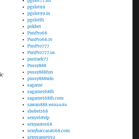
pgslot77.ltd
pgslot99
pgslot99.in
pgslotth
pokbet
PunPro66
PunPro66.tv
PunPro777
PunPro777.us
puntaek77
Pussy888
pussy888fun
ic
pussy888win
sagame
sagame168th
sagame168th.com
sawan888 ทดลองเล่น
sbobet168
sexy168vip
sexyauto168
sexybaccarat168.com
sexygame992