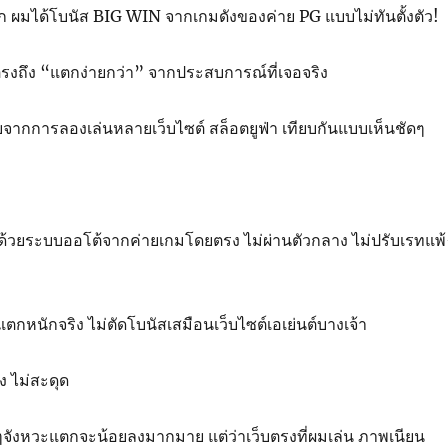
รก ผมได้โบนัส BIG WIN จากเกมดังของค่าย PG แบบไม่ทันตั้งตัว!
ตรงถึง “แตกง่ายกว่า” จากประสบการณ์ที่เจอจริง
มพบจากการลองเล่นหลายเว็บไซต์ สล็อตยูฟ่า เทียบกันแบบเห็นชัดๆ
ด้วยระบบออโต้จากค่ายเกมโดยตรง ไม่ผ่านตัวกลาง ไม่ปรับเรทแพ
แตกหนักจริง ไม่ตัดโบนัสเสมือนเว็บไซต์เอเย่นต์บางเจ้า
ง ไม่สะดุด
กๆจังหวะแตกจะน้อยลงมากมาย แต่ว่าเว็บตรงที่ผมเล่น ภาพเนียน