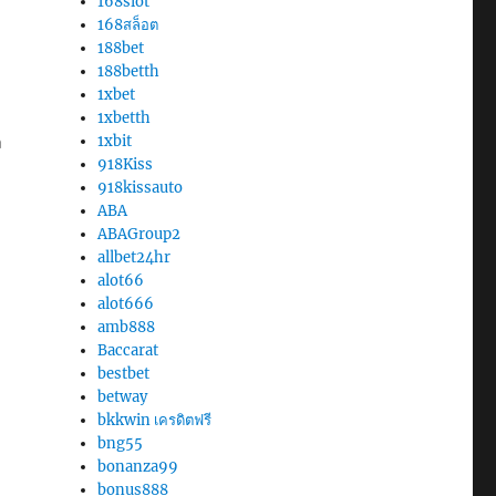
168slot
168สล็อต
188bet
188betth
1xbet
1xbetth
ล
1xbit
918Kiss
918kissauto
ABA
ABAGroup2
allbet24hr
alot66
alot666
amb888
Baccarat
bestbet
betway
bkkwin เครดิตฟรี
bng55
bonanza99
bonus888