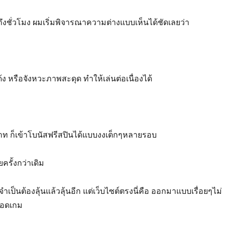
งชั่วโมง ผมเริ่มพิจารณาความต่างแบบเห็นได้ชัดเลยว่า
ด้ง หรือจังหวะภาพสะดุด ทำให้เล่นต่อเนื่องได้
าท ก็เข้าโบนัสฟรีสปินได้แบบงงเต็กๆหลายรอบ
รั้งกว่าเดิม
จำเป็นต้องลุ้นแล้วลุ้นอีก แต่เว็บไซต์ตรงนี่คือ ออกมาแบบเรื่อยๆไม่
ตลอดเกม