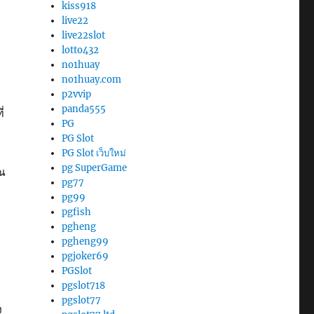
kiss918
live22
live22slot
lotto432
no1huay
no1huay.com
p2vvip
panda555
่
PG
PG Slot
PG Slot เว็บใหม่
pg SuperGame
ูณ
pg77
pg99
pgfish
pgheng
pgheng99
pgjoker69
PGSlot
pgslot718
pgslot77
ง