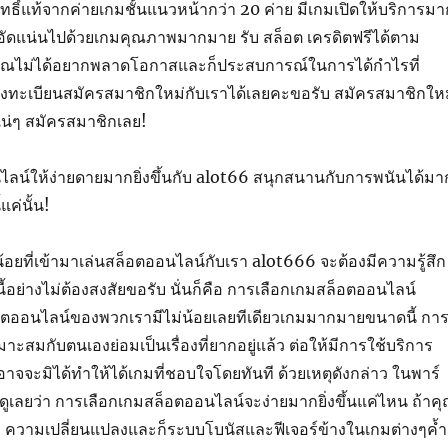
ทธิ์แท้จากค่ายเกมชั้นแนวหน้ากว่า 20 ค่าย มีเกมเปิดให้บริการมา
ม อัดแน่นไปด้วยเกมคุณภาพมากมาย รับ สล็อต เครดิตฟรีได้ตาม
ุณไม่ได้อยากพลาดโอกาสและก็ประสบการณ์ในการได้กำไรที่
ลงทะเบียนสมัครสมาชิกใหม่กับเราได้เลยคะขอรับ สมัครสมาชิกให
นแน่ๆ สมัครสมาชิกเลย!
ลน์ให้ง่ายดายมากยิ่งขึ้นกับ alot66 สนุกสนานกับการพนันได้มา
ี้แค่นั้น!
น้อยที่เข้ามาเล่นสล็อตออนไลน์กับเรา alot666 จะต้องมีความรู้สึก
ี้อย่างไม่ต้องสงสัยขอรับ นั่นก็คือ การเลือกเกมสล็อตออนไลน์
อตออนไลน์ของพวกเรามีไม่น้อยเลยทีเดียวเกมมากมายขนาดนี้ กา
มาะสมกับตนเองย่อมเป็นเรื่องที่ยากอยู่แล้ว ต่อให้มีการใช้บริการ
าจจะมิได้ทำให้ได้เกมที่ชอบใจโดยทันที ด้วยเหตุดังกล่าว ในพาร์
ูเลยว่า การเลือกเกมสล็อตออนไลน์จะง่ายมากยิ่งขึ้นแค่ไหน ถ้าค
ันก็คือ ความเปลี่ยนแปลงและก็ระบบโบนัสและฟีเจอร์ข้างในเกมต่างๆค้ำ