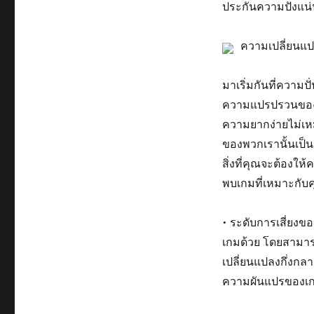
ประกันความปังแน่
ความเปลี่ยน
มาเริ่มกันที่ความป
ความแปรปรวนของเ
ความยากง่ายไม่เหม
ของพวกเรานั้นเป็น
สิ่งที่คุณจะต้องให
พบเกมที่เหมาะกับค
• ระดับการเสี่ยงข
เกมด้วย โดยสามาร
เปลี่ยนแปลงกึ่งกล
ความผันแปรของเกมน