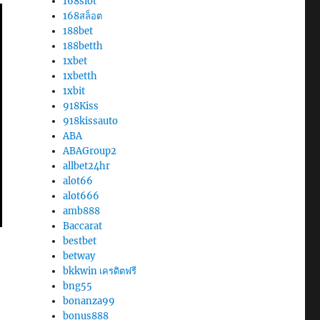
168slot
168สล็อต
188bet
188betth
1xbet
1xbetth
1xbit
918Kiss
918kissauto
ABA
ABAGroup2
allbet24hr
alot66
alot666
amb888
Baccarat
bestbet
betway
bkkwin เครดิตฟรี
bng55
bonanza99
bonus888