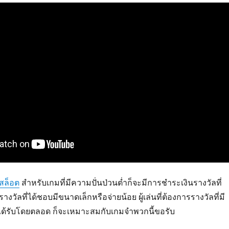
สล็อต
สำหรับเกมที่มีความปั่นป่วนต่ำก็จะมีการชำระเงินรางวัลที่
ว่ารางวัลที่ได้ชอบมีขนาดเล็กหรือจ่ายน้อย ผู้เล่นที่ต้องการรางวัลที่มี
 ได้รับโดยตลอด ก็จะเหมาะสมกับเกมจำพวกนี้ขอรับ