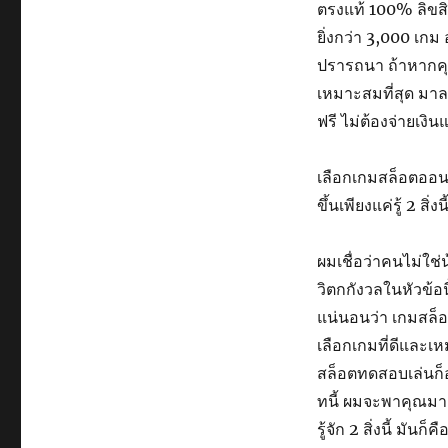
ตรงแท้ 100% ลิขสิ
ยิ่งกว่า 3,000 เก
ปรารถนา ถ้าหากค
เหมาะสมที่สุด มา
ฟรี ไม่ต้องจ่ายเงิ
เลือกเกมสล็อตออนไ
ขึ้นเพียงแค่รู้ 2 สิ่งน
ผมเชื่อว่าคนไม่ใช่
วิตกกังวลในหัวข้อน
แน่นอนว่า เกมสล็
เลือกเกมที่ดีและเห
สล็อตทดสอบเล่นก็อ
ทนี้ ผมจะพาคุณมาด
รู้จัก 2 สิ่งนี้ ม