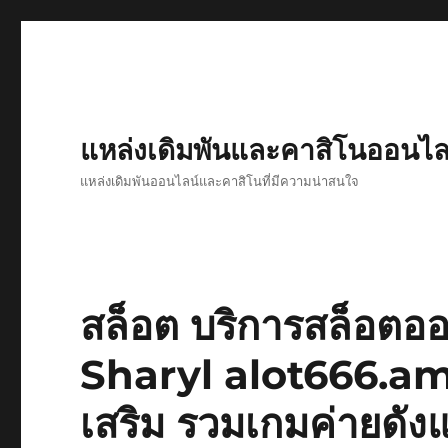
แหล่งเดิมพันและคาสิโนออนไล
แหล่งเดิมพันออนไลน์และคาสิโนที่มีความน่าสนใจ
สล็อต บริการสล็อตอ
Sharyl alot666.amd
เสริม รวมเกมค่ายดัง