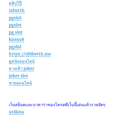
คลิปโป๊
1xbetth
pgslot
pgslot
pg slot
kiss918
pgslot
https://188betth.me
ดูหนังออนไลน์
ทางเข้า joker
joker slot
หวยออนไลน์
เว็บสล็อตและบาคาร่าของโครตดีเว็บนี้เล่นแล้วรวยจัดๆ
918kiss