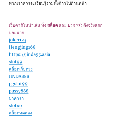
พวกเราควรจะเรียนรู้รวมทั้งก้าวไปด้านหน้า
เว็บคาสิโนน่าเล่น ทั้ง
สล็อต
และ
บาคาร่า
ตึงจริงแตก
บ่อยมาก
joker123
Hengjing168
https://jinda55.asia
slot99
สล็อตเว็บตรง
JINDA888
pgslot99
pussy888
บาคาร่า
slotxo
สล็อตทดลอง