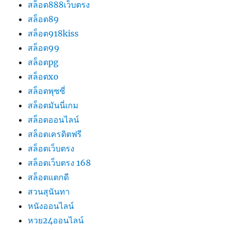
สล็อต888เว็บตรง
สล็อต89
สล็อต918kiss
สล็อต99
สล็อตpg
สล็อตxo
สล็อตพุซซี่
สล็อตมันนี่เกม
สล็อตออนไลน์
สล็อตเครดิตฟรี
สล็อตเว็บตรง
สล็อตเว็บตรง 168
สล็อตแตกดี
สวนสุนันทา
หนังออนไลน์
หวย24ออนไลน์