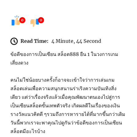
0
0
Read Time:
4 Minute, 44 Second
ข้อดีของการเป็นเซียน สล็อต888 ยืน 1 ในวงการเกม
เสี่ยงดวง
คนไม่ใช่น้อยบางครั้งก็อาจจะเข้าใจว่าการเล่นเกม
สล็อตเล่นเพื่อความสนุกสนานร่าเริงความบันเทิงสิ่ง
เดียว แต่ว่าเรื่องจริงแล้วเมื่อคุณพัฒนาตนเองไปสู่การ
เป็นเซียนสล็อตขั้นเทพตัวจริง เกิดผลดีในเรื่องของเงิน
รางวัลแนวคิดดี ๆรวมถึงการหารายได้ที่มากขึ้นกว่าเดิม
วันนี้พวกเราจะพาคุณไปดูกันว่าข้อดีของการเป็นเซียน
สล็อตมีอะไรบ้าง