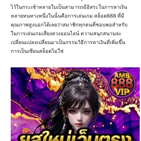
ไว้ในกระเช้าหลายใบเป็นสามารถมีอิสระในการหาเงิน
หลายหนทางหนึ่งในนั้นคือการเล่นเกม สล็อต888 ที่มี
คุณภาพสูงบอกได้เลยว่าสมาชิกทุกคนที่ชอบพอสำหรับ
ในการเล่นเกมเสี่ยงดวงออนไลน์ ความสนุกสนานจะ
เปลี่ยนแปลงเปลี่ยนมาเป็นกรรมวิธีการหาเงินที่เพิ่มขึ้น
การเป็นเซียนสล็อตไม่ใช่