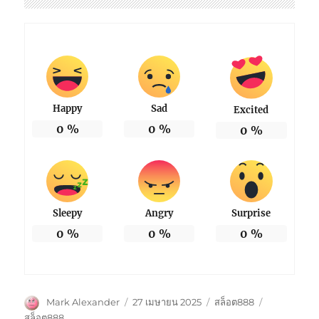
Happy
Sad
Excited
0
%
0
%
0
%
Sleepy
Angry
Surprise
0
%
0
%
0
%
ผู้
เขียน
หมวด
ป้าย
Mark Alexander
27 เมษายน 2025
สล็อต888
เขียน
เมื่อ
หมู่
กำกับ
สล็อต888