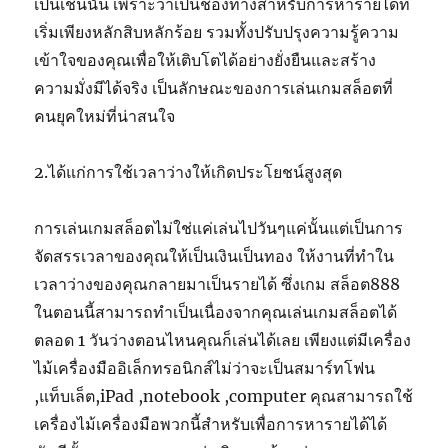
เป็นเช่นนั้น เพราะว่าเป็นช่องทางสำหรับการหารายได้ที่
เริ่มเพียงหลักสิบหลักร้อย รวมทั้งปรับปรุงความรู้ความ
เข้าใจของคุณเพื่อให้เติบโตได้อย่างยั่งยืนและสร้าง
ความมั่งมีได้จริง เป็นลักษณะของการเล่นเกมสล็อตที่
คนยุคใหม่ที่น่าสนใจ
2.ได้แก่การใช้เวลาว่างให้เกิดประโยชน์สูงสุด
การเล่นเกมสล็อตไม่ใช่แค่เล่นไปวันๆแค่นั้นแต่เป็นการ
จัดสรรเวลาของคุณให้เป็นเงินเป็นทอง ให้งานที่ทำใน
เวลาว่างของคุณกลายมาเป็นรายได้ ซึ่งเกม สล็อต888
ในตอนนี้สามารถทำเป็นเนื่องจากคุณเล่นเกมสล็อตได้
ตลอด 1 วันว่างตอนไหนคุณก็เล่นได้เลย เพียงแต่มีเครื่อง
ไม้เครื่องมืออิเล็กทรอนิกส์ไม่ว่าจะเป็นสมาร์ทโฟน
,แท็บเล็ต,iPad ,notebook ,computer คุณสามารถใช้
เครื่องไม้เครื่องมือพวกนี้สำหรับเพื่อการหารายได้ได้