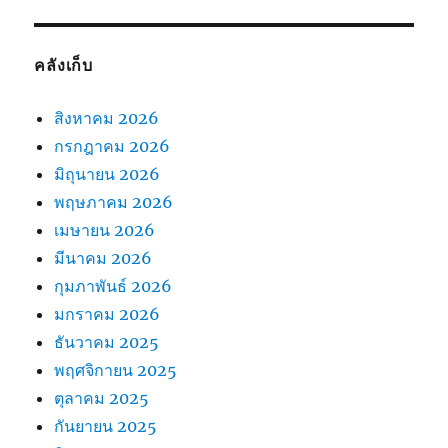
คลังเก็บ
สิงหาคม 2026
กรกฎาคม 2026
มิถุนายน 2026
พฤษภาคม 2026
เมษายน 2026
มีนาคม 2026
กุมภาพันธ์ 2026
มกราคม 2026
ธันวาคม 2025
พฤศจิกายน 2025
ตุลาคม 2025
กันยายน 2025