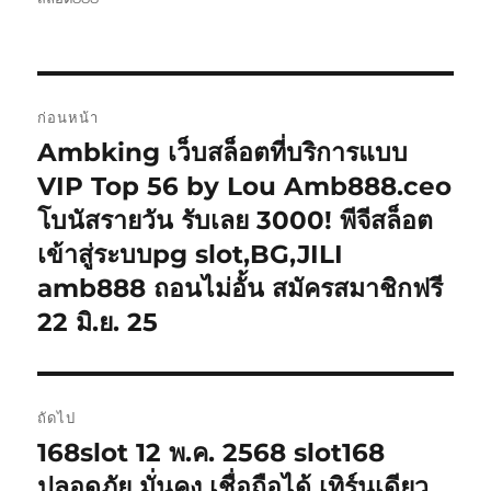
แนะแนว
ก่อนหน้า
เรื่อง
Ambking เว็บสล็อตที่บริการแบบ
เรื่อง
ก่อน
VIP Top 56 by Lou Amb888.ceo
หน้า:
โบนัสรายวัน รับเลย 3000! พีจีสล็อต
เข้าสู่ระบบpg slot,BG,JILI
amb888 ถอนไม่อั้น สมัครสมาชิกฟรี
22 มิ.ย. 25
ถัดไป
168slot 12 พ.ค. 2568 slot168
เรื่อง
ต่อ
ปลอดภัย มั่นคง เชื่อถือได้ เทิร์นเดียว