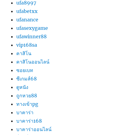
ufa8997
ufabetxx
ufanance
ufasexygame
ufawinner88
vip168sa
คาสิโน
คาสิโนออนไลน์
ซอยเบท
ซีเกมส์68
ดูหนัง
ถูกหวย88
ทางเข้าpg
บาคาร่า
บาคาร่า168
บาคาร่าออนไลน์