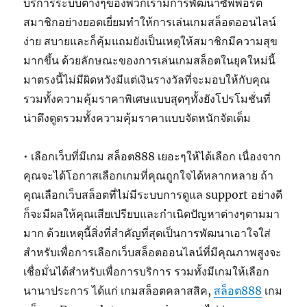
บริการระบบต่างๆของพวกเรามีการพัฒนาซัพพอร์ต
สมาชิกอย่างยอดเยี่ยมทำให้การเล่นเกมสล็อตออนไลน์
ง่าย สบายและก็คุ้มแถมยังเป็นเหตุให้สมาชิกมีความสุข
มากขึ้น ด้วยลักษณะของการเล่นเกมสล็อตในยุคใหม่นี้
มาตรงนี้ไม่มีผิดหวังมีแต่เงินรางวัลที่จะมอบให้กับคุณ
รวมทั้งความคุ้มราคาพิเศษแบบสุดๆทั้งยังโปรโมชั่นที่
น่าดึงดูดรวมทั้งความคุ้มราคาแบบจัดหนักจัดเต็ม
• เลือกเว็บที่มีเกม สล็อต888 เยอะๆให้ได้เลือก เนื่องจาก
คุณจะได้โอกาสเลือกเกมที่คุณถูกใจได้หลากหลาย ถ้า
คุณเลือกเว็บสล็อตที่ไม่มีระบบการดูแล support อย่างดี
ก็จะมีผลให้คุณเสียเปรียบและกำเนิดปัญหาต่างๆตามมา
มาก ด้วยเหตุนี้สิ่งที่สำคัญที่สุดเป็นการพัฒนาเอาใจใส่
สำหรับเพื่อการเลือกเว็บสล็อตออนไลน์ที่มีคุณภาพสูงจะ
เชื่อมั่นได้สำหรับเพื่อการบริการ รวมทั้งมีเกมให้เลือก
นานาประการ ได้แก่ เกมสล็อตคลาสสิค,
สล็อต888
เกม