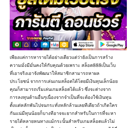
เพียงแค่การหารายได้อย่างเดียวแต่ว่ายังเป็นการสร้าง
ความมั่งมีมั่นคงให้กับคุณด้วยเพราะ สล็อต888เป็นเว็บ
ที่เอาจริงเอาจังพัฒนาให้สมาชิกสามารถหาผล
ประโยชน์ จากการเล่นเกมสล็อตได้โดยมีเงินทุนเล็กน้อย
คุณก็สามารถเริ่มเล่นเกมสล็อตได้แล้ว ซึ่งจะต่างจาก
การลงทุนด้านอื่นๆเนื่องจากจำเป็นที่จะต้องใช้เงินทุน
ตั้งแต่หลักพันไปจนกระทั่งหลักล้านเลยทีเดียวถ้าเกิดใคร
กันแน่มีทุนน้อยก็บางทีอาจจะยากสำหรับในการที่จะหา
รายได้หลายหนทางแม้กระนั้นสำหรับเกมสล็อตแล้วไม่