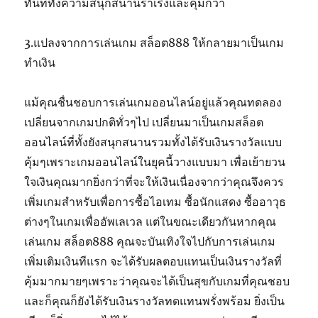
ทันทีทั้งความสนุกสนานร่าเริงและคุ้มกว่า
3.แปลงจากการเล่นเกม สล็อต888 ให้กลายมาเป็นเกม
ทำเงิน
แม้คุณชื่นชอบการเล่นเกมออนไลน์อยู่แล้วคุณทดลอง
เปลี่ยนจากเกมปกติทั่วๆไป เปลี่ยนมาเป็นเกมสล็อต
ออนไลน์ที่ทั้งยังสนุกสนานรวมทั้งได้รับเงินรางวัลแบบ
คุ้มๆเพราะเกมออนไลน์ในยุคนี้วางแบบมา เพื่อเย้ายวน
ใจเงินคุณมากยิ่งกว่าที่จะให้เงินเนื่องจากว่าคุณจึงควร
เพิ่มเกมสำหรับเพื่อการซื้อไอเทม ซื้อนักแสดง ซื้ออาวุธ
ต่างๆในเกมเพื่ออัพเลเวล แต่ในขณะเดียวกันหากคุณ
เล่นเกม สล็อต888 คุณจะบันเทิงใจไปกับการเล่นเกม
เพิ่มเติมเงินทีแรก จะได้รับผลตอบแทนเป็นเงินรางวัลที่
คุ้มมากมายๆเพราะว่าคุณจะได้เป็นสุขกับเกมที่คุณชอบ
และก็คุณก็ยังได้รับเงินรางวัลทดแทนพรั่งพร้อม ยิ่งเป็น