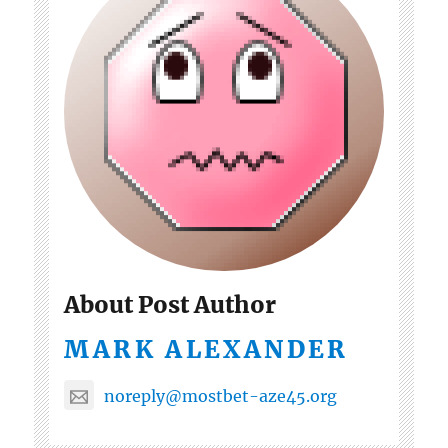
About Post Author
MARK ALEXANDER
noreply@mostbet-aze45.org