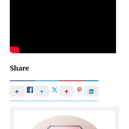
Share