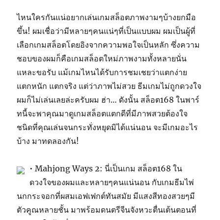
ไหนใครกันแน่อยากเล่นเกมสล็อตภาพงามๆบ้างยกมือ
ขึ้น! ผมเชื่อว่ามีหลายๆคนแน่ๆที่เป็นแบบผม ผมเป็นผู้ที่
เลือกเกมสล็อตโดยอิงจากความพอใจเป็นหลัก ซึ่งความ
ชอบของผมก็คือเกมสล็อตใหม่ภาพงามทั้งหลายนั่น
แหละขอรับ แม้เกมไหนได้รับการชมเชยว่าแตกง่าย
แตกหนัก แตกจริง แต่ว่าภาพไม่สวย ธีมเกมไม่ถูกดวงใจ
ผมก็ไม่เล่นเลยล่ะครับผม ฮ่า… ดังนั้น สล็อต168 ในพาร์
ทนี้จะพาคุณมาดูเกมสล็อตแตกดีที่มีภาพสวยต้องใจ
ชนิดที่คุณเล่นจนกระทั่งหยุดมิได้แน่นอน จะมีเกมอะไร
บ้าง มาทดลองกัน!
• Mahjong Ways 2: นี่เป็นเกม สล็อต168 ใน
ดวงใจของผมและหลายๆคนแน่นอน กับเกมธีมไพ่
นกกระจอกที่ผสมเอฟเฟกต์ทันสมัย มีแสงสีทองสวยๆมี
ตัวคูณหลายชั้น มาพร้อมดนตรีจีนจังหวะตื่นเต้นตอนที่