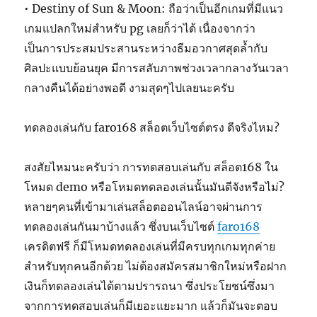
• Destiny of Sun & Moon: ถือว่าเป็นอีกเกมที่มีแนว
เกมแปลกใหม่สำหรับ pg เลยก็ว่าได้ เนื่องจากว่า
เป็นการประสมประสานระหว่างธีมอวกาศสุดล้ำกับ
ศิลปะแบบย้อนยุค มีการสลับภาพช่วงเวลากลางวันเวลา
กลางคืนได้อย่างพอดี งามสุดๆไปเลยนะครับ
ทดลองเล่นกับ faro168 สล็อตเว็บไซต์ตรง ดีจริงไหม?
สงสัยไหมนะครับว่า การทดสอบเล่นกับ สล็อต168 ใน
โหมด demo หรือโหมดทดลองเล่นนั้นมันดีจังหรือไม่?
หลายๆคนที่เข้ามาเล่นสล็อตออนไลน์อาจผ่านการ
ทดลองเล่นกันมาบ้างแล้ว ซึ่งบนเว็บไซต์
faro168
เครดิตฟรี ก็มีโหมดทดลองเล่นที่มีครบทุกเกมทุกค่าย
สำหรับทุกคนอีกด้วย ไม่ต้องสมัครสมาชิกใหม่หรือฝาก
เงินก็ทดลองเล่นได้ตามปรารถนา ซึ่งประโยชน์ซึ่งมา
จากการทดสอบเล่นก็มีเยอะแยะมาก แล้วก็มันจะตอบ