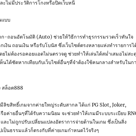
และไม่มีประวัติการโกงหรือปิดเว็บหนี
้นแบบ
 ฝาก-ถอนอัตโนมัติ (Auto) ช่วยให้วิธีการทำธุรกรรมรวดเร็วทันใจ
ฝากเงิน ถอนเงิน หรือรับโบนัส ซึ่งเว็บไซต์ตรงหลายแห่งทำรายการได
ี โดยไม่ต้องรอคอยแอดไม่นตรวจดู ช่วยทำให้เล่นได้สม่ำเสมอไม่สะด
ที่เห็นได้ชัดหากเทียบกับเว็บไซต์อื่นๆที่จำต้องใช้คนกลางสำหรับในก
ง สล็อต888
่ มีลิขสิทธิ์เกมจากค่ายใหญ่ระดับสากล ได้แก่ PG Slot, Joker,
ือค่ายอื่นๆที่ได้รับความนิยม จะช่วยทำให้เกมมีระบบระเบียบ R
และไม่ถูกปรับเปลี่ยนแปลงอัตราการจ่ายด้านในเกม ซึ่งเป็นสิ่ง
ุปเป็นธรรมแล้วก็ตรงกับที่ค่ายเกมกำหนดไว้จริงๆ