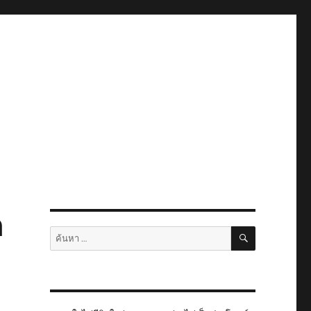
ก
ค้นหา
ค้นหา:
ต