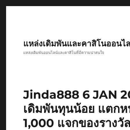
แหล่งเดิมพันและคาสิโนออนไล
แหล่งเดิมพันออนไลน์และคาสิโนที่มีความน่าสนใจ
Jinda888 6 JAN 20
เดิมพันทุนน้อย แตกห
1,000 แจกของรางวัลส