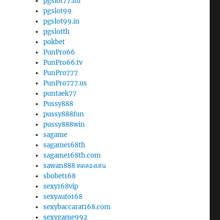
pgslot77.ltd
pgslot99
pgslot99.in
ท
pgslotth
pokbet
PunPro66
PunPro66.tv
PunPro777
PunPro777.us
puntaek77
Pussy888
pussy888fun
pussy888win
sagame
sagame168th
sagame168th.com
sawan888 ทดลองเล่น
sbobet168
sexy168vip
sexyauto168
sexybaccarat168.com
sexygame992