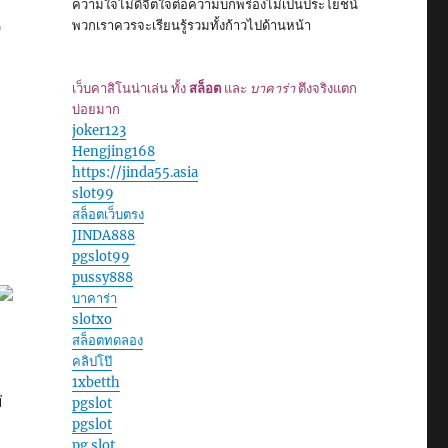
ความใจไม่ดีจิตใจต่อความบกพร่องไม่เป็นประโยชน์
p
พวกเราควรจะเรียนรู้รวมทั้งก้าวไปด้านหน้า
เว็บคาสิโนน่าเล่น ทั้ง
สล็อต
และ
บาคาร่า
ตึงจริงแตก
บ่อยมาก
joker123
Hengjing168
https://jinda55.asia
slot99
สล็อตเว็บตรง
JINDA888
pgslot99
pussy888
บาคาร่า
slotxo
สล็อตทดลอง
คลิปโป๊
1xbetth
่
pgslot
pgslot
pg slot