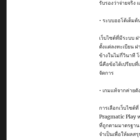
รับรองว่าจ่ายจริง 
• ระบบออโต้เต็มต
เว็บไซต์ที่มีระบบ
ตั้งแต่ลงทะเบียน 
ข้างในไม่กี่วินาท
นี่คือข้อได้เปรียบ
จัดการ
• เกมแท้จากค่ายดั
การเลือกเว็บไซต์ที
Pragmatic Play หร
ที่ถูกตามมาตรฐาน 
จำเป็นเพื่อให้ผลสร