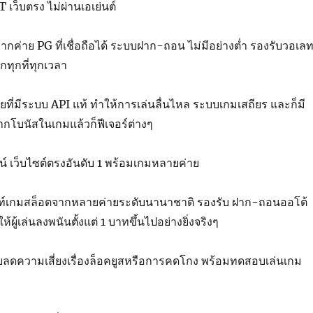
 เว็บตรง ไม่ผ่านเอเย่นต์
ากค่าย PG ที่เชื่อถือได้ ระบบฝาก-ถอน ไม่มีอย่างต่ำ รองรับวอเล
ทุกที่ทุกเวลา
ที่มีระบบ API แท้ ทำให้การเล่นลื่นไหล ระบบเกมเสถียร และก็มี
กโบนัสในเกมแล้วก็ฟีเจอร์ต่างๆ
น์ เว็บไซต์ตรงอันดับ 1 พร้อมเกมหลายค่าย
เซ็นท์เกมสล็อตจากหลายค่ายระดับนานาชาติ รองรับ ฝาก-ถอนออโต้
ห้ผู้เล่นลงพนันตั้งแต่ 1 บาทขึ้นไปอย่างยิ่งจริงๆ
ยลดความเสี่ยงเรื่องล็อคยูสหรือการคดโกง พร้อมทดสอบเล่นเกม