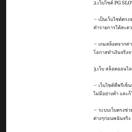
2.เว็บไซต์ PG SLOT
– เป็นเว็บไซต์ตรงจ
ทำรายการได้สะดวก
– เกมสล็อตจากค่าย
โอกาสทำเงินจริงจา
3.เว็บ สล็อตออนไล
– เว็บไซต์ที่พรี
ไม่มีอย่างต่ำ และก็ใ
– ระบบเว็บตรงช่ว
ต่างๆก่อนพนันจริง