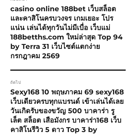
เรื่อง
casino online 188bet เว็บสล็อต
เรื่อง
ก่อน
และคาสิโนครบวงจร เกมเยอะ โปร
หน้า:
แน่น เล่นได้ทุกวันไม่มีเบื่อ เว็บแม่
188betths.com ใหม่ล่าสุด Top 94
by Terra 31 เว็บไซต์แตกง่าย
กรกฎาคม 2569
ถัดไป
Sexy168 10 พฤษภาคม 69 sexy168
เรื่อง
ต่อ
เว็บเดียวครบทุกแบรนด์ เข้าเล่นได้เลย
ไป:
วันเกิดรับของขวัญ 500 บาคาร่า รู
เล็ต สล็อต เสือมังกร บาคาร่า168 เว็บ
คาสิโนรีวิว 5 ดาว Top 3 by