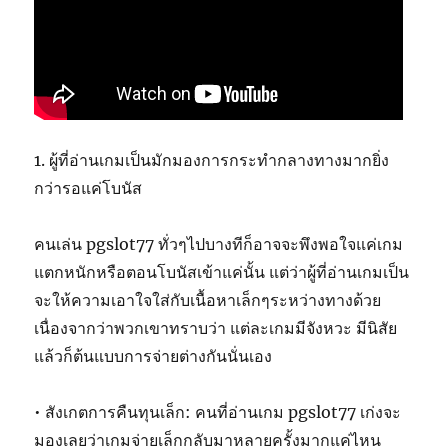
1. ผู้ที่อ่านเกมเป็นมักมองการกระทำกลางทางมากยิ่ง
กว่ารอแค่โบนัส
คนเล่น pgslot77 ทั่วๆไปบางทีก็อาจจะพึงพอใจแค่เกม
แตกหนักหรือตอนโบนัสเข้าแค่นั้น แต่ว่าผู้ที่อ่านเกมเป็น
จะให้ความเอาใจใส่กับเนื้อหาเล็กๆระหว่างทางด้วย
เนื่องจากว่าพวกเขาทราบว่า แต่ละเกมมีจังหวะ มีนิสัย
แล้วก็ต้นแบบการจ่ายต่างกันนั่นเอง
• สังเกตการคืนทุนเล็ก: คนที่อ่านเกม pgslot77 เก่งจะ
มองเลยว่าเกมจ่ายเล็กกลับมาหลายครั้งมากแค่ไหน