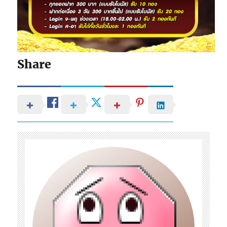
Share