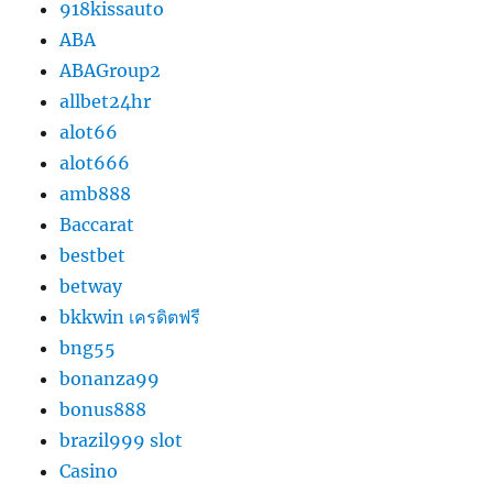
918kissauto
ABA
ABAGroup2
allbet24hr
alot66
alot666
amb888
Baccarat
bestbet
betway
bkkwin เครดิตฟรี
bng55
bonanza99
bonus888
brazil999 slot
Casino