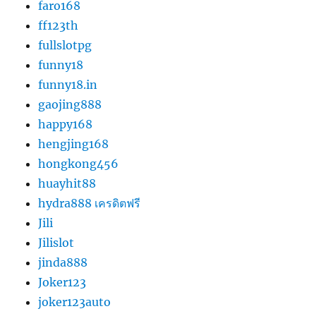
faro168
ff123th
fullslotpg
funny18
funny18.in
gaojing888
happy168
hengjing168
hongkong456
huayhit88
hydra888 เครดิตฟรี
Jili
Jilislot
jinda888
Joker123
joker123auto