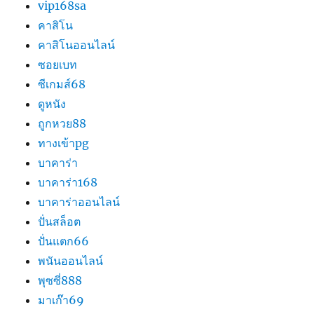
vip168sa
คาสิโน
คาสิโนออนไลน์
ซอยเบท
ซีเกมส์68
ดูหนัง
ถูกหวย88
ทางเข้าpg
บาคาร่า
บาคาร่า168
บาคาร่าออนไลน์
ปั่นสล็อต
ปั่นแตก66
พนันออนไลน์
พุซซี่888
มาเก๊า69