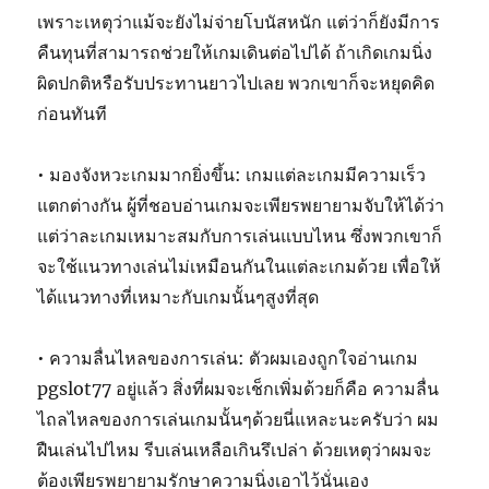
เพราะเหตุว่าแม้จะยังไม่จ่ายโบนัสหนัก แต่ว่าก็ยังมีการ
คืนทุนที่สามารถช่วยให้เกมเดินต่อไปได้ ถ้าเกิดเกมนิ่ง
ผิดปกติหรือรับประทานยาวไปเลย พวกเขาก็จะหยุดคิด
ก่อนทันที
• มองจังหวะเกมมากยิ่งขึ้น: เกมแต่ละเกมมีความเร็ว
แตกต่างกัน ผู้ที่ชอบอ่านเกมจะเพียรพยายามจับให้ได้ว่า
แต่ว่าละเกมเหมาะสมกับการเล่นแบบไหน ซึ่งพวกเขาก็
จะใช้แนวทางเล่นไม่เหมือนกันในแต่ละเกมด้วย เพื่อให้
ได้แนวทางที่เหมาะกับเกมนั้นๆสูงที่สุด
• ความลื่นไหลของการเล่น: ตัวผมเองถูกใจอ่านเกม
pgslot77 อยู่แล้ว สิ่งที่ผมจะเช็กเพิ่มด้วยก็คือ ความลื่น
ไถลไหลของการเล่นเกมนั้นๆด้วยนี่แหละนะครับว่า ผม
ฝืนเล่นไปไหม รีบเล่นเหลือเกินรึเปล่า ด้วยเหตุว่าผมจะ
ต้องเพียรพยายามรักษาความนิ่งเอาไว้นั่นเอง