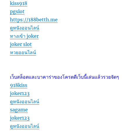
kiss918
pgslot
https://188betth.me
ดูหนังออนไลน์
ทางเข้า joker
joker slot
หวยออนไลน์
เว็บสล็อตและบาคาร่าของโครตดีเว็บนี้เล่นแล้วรวยจัดๆ
918kiss
joker123
ดูหนังออนไลน์
sagame
joker123
ดูหนังออนไลน์