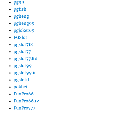
pg99
pgfish
pgheng
pgheng99
pgjoker69
PGSlot
pgslot718
pgslot77
pgslot77.ltd
pgslot99
pgslot99.in
pgslotth
pokbet
PunPro66
PunPro66.tv
PunPro777