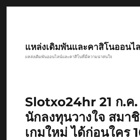
แหล่งเดิมพันและคาสิโนออนไล
แหล่งเดิมพันออนไลน์และคาสิโนที่มีความน่าสนใจ
Slotxo24hr 21 ก.ค. 2
นักลงทุนวางใจ สมาชิ
เกมใหม่ ได้ก่อนใคร 1