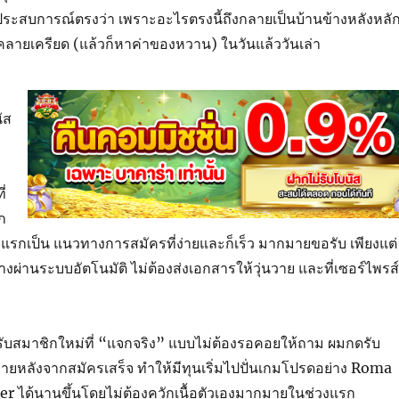
ระสบการณ์ตรงว่า เพราะอะไรตรงนี้ถึงกลายเป็นบ้านข้างหลังหลั
ายเครียด (แล้วก็หาค่าของหวาน) ในวันแล้ววันเล่า
ัส
่
ก
สิ่งแรกเป็น แนวทางการสมัครที่ง่ายและก็เร็ว มากมายขอรับ เพียงแต่
่างผ่านระบบอัตโนมัติ ไม่ต้องส่งเอกสารให้วุ่นวาย และที่เซอร์ไพรส์
รับสมาชิกใหม่ที่ “แจกจริง” แบบไม่ต้องรอคอยให้ถาม ผมกดรับ
ายหลังจากสมัครเสร็จ ทำให้มีทุนเริ่มไปปั่นเกมโปรดอย่าง Roma
r ได้นานขึ้นโดยไม่ต้องควักเนื้อตัวเองมากมายในช่วงแรก