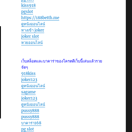
kiss918
pgslot
https://188betth.me
ดูหนังออนไลน์
ทางเข้า joker
joker slot
หวยออนไลน์
เว็บสล็อตและบาคาร่าของโครตดีเว็บนี้เล่นแล้วรวย
จัดๆ
918kiss
joker123
ดูหนังออนไลน์
sagame
joker123
ดูหนังออนไลน์
pussy888
pussy888
บาคาร่า168
pg slot
ม