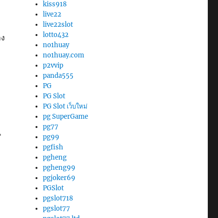
kiss918
live22
live22slot
lotto432
าง
no1huay
no1huay.com
p2vvip
panda555
PG
PG Slot
PG Slot เว็บใหม่
pg SuperGame
pg77
น
pg99
pgfish
pgheng
pgheng99
pgjoker69
PGSlot
pgslot718
pgslot77