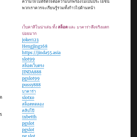
ความใจไม่ดีจิตใจต่อความบกพร่องไม่เป็นประโยชน์
พวกเราควรจะเรียนรู้รวมทั้งก้าวไปด้านหน้า
เว็บคาสิโนน่าเล่น ทั้ง
สล็อต
และ
บาคาร่า
ตึงจริงแตก
บ่อยมาก
joker123
Hengjing168
https://jinda55.asia
slot99
สล็อตเว็บตรง
JINDA888
pgslot99
pussy888
บาคาร่า
ต
slotxo
สล็อตทดลอง
คลิปโป๊
ร
1xbetth
pgslot
pgslot
pg slot