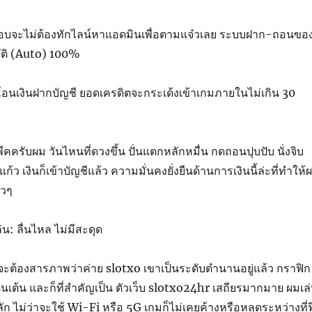
อบจะไม่ต้องทักไลน์หาแอดมินเพื่อตามแจ๋วเลย ระบบฝาก-ถอนขอ
ัติ (Auto) 100%
อนเงินฝากบัญชี ยอดเครดิตจะกระเด้งเข้าเกมภายในไม่เกิน 30
พีคครับผม วันไหนที่ดวงขึ้น ปั่นแตกหลักหมื่น กดถอนปุบปับ นั่งจิบ
้ว เงินก็เข้าบัญชีแล้ว ความมั่นคงยั่งยืนด้านการเงินนี้ล่ะที่ทำให้
าวๆ
: ลื่นไหล ไม่มีสะดุด
ะต้องสารภาพว่าค่าย slotxo เขาเป็นระดับตำนานอยู่แล้ว กราฟิก
่นเต้น และก็ที่สำคัญเป็น ตัวเว็บ slotxo24hr เสถียรมากมาย ผมเล
ลัก ไม่ว่าจะใช้ Wi-Fi หรือ 5G เกมก็ไม่เคยค้างหรือหลุดระหว่างที่ฟ