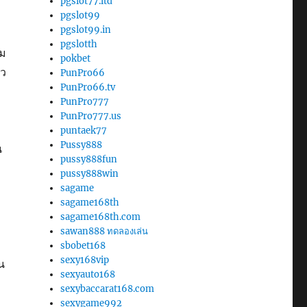
pgslot77.ltd
pgslot99
pgslot99.in
pgslotth
กม
pokbet
หว
PunPro66
PunPro66.tv
PunPro777
PunPro777.us
puntaek77
Pussy888
น
pussy888fun
pussy888win
sagame
sagame168th
sagame168th.com
sawan888 ทดลองเล่น
sbobet168
sexy168vip
อน
sexyauto168
sexybaccarat168.com
sexygame992