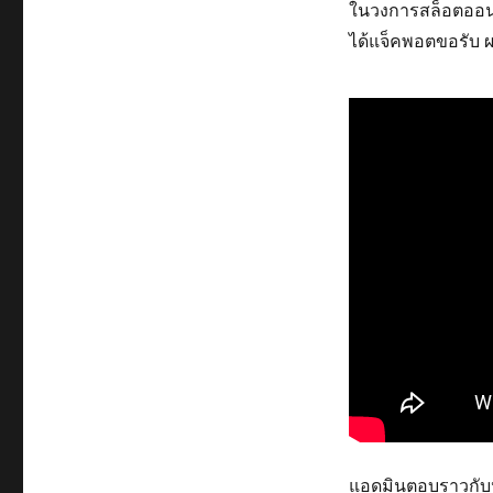
ในวงการสล็อตออนไลน
ได้แจ็คพอตขอรับ ผ
แอดมินตอบราวกับหุ