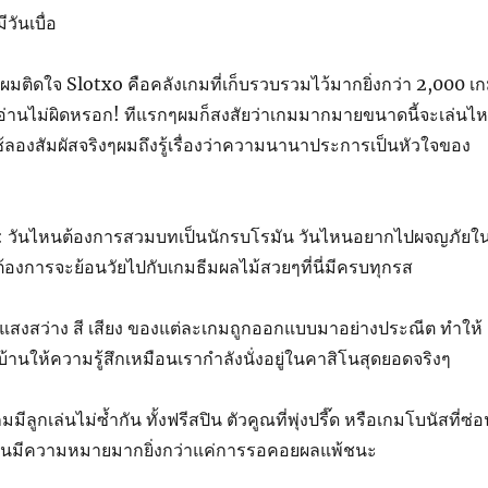
วันเบื่อ
้ผมติดใจ Slotxo คือคลังเกมที่เก็บรวบรวมไว้มากยิ่งกว่า 2,000 เ
 อ่านไม่ผิดหรอก! ทีแรกๆผมก็สงสัยว่าเกมมากมายขนาดนี้จะเล่นไ
ช้ลองสัมผัสจริงๆผมถึงรู้เรื่องว่าความนานาประการเป็นหัวใจของ
ร: วันไหนต้องการสวมบทเป็นนักรบโรมัน วันไหนอยากไปผจญภัยใ
ต้องการจะย้อนวัยไปกับเกมธีมผลไม้สวยๆที่นี่มีครบทุกรส
 แสงสว่าง สี เสียง ของแต่ละเกมถูกออกแบบมาอย่างประณีต ทำให้
ี่บ้านให้ความรู้สึกเหมือนเรากำลังนั่งอยู่ในคาสิโนสุดยอดจริงๆ
มมีลูกเล่นไม่ซ้ำกัน ทั้งฟรีสปิน ตัวคูณที่พุ่งปรี๊ด หรือเกมโบนัสที่ซ่
สปินมีความหมายมากยิ่งกว่าแค่การรอคอยผลแพ้ชนะ