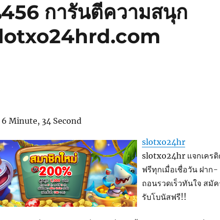
456 การันตีความสนุก
slotxo24hrd.com
6 Minute, 34 Second
slotxo24hr
slotxo24hr แจกเครดิ
ฟรีทุกเมื่อเชื่อวัน ฝาก-
ถอนรวดเร็วทันใจ สมัค
รับโบนัสฟรี!!