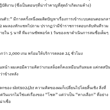
ิบัติงาน (ซึ่งเป็นตอนๆที่น่ารำคาญที่สุดถ้าเกิดเกมค้าง)
นตัว:” มีกาลครั้งหนึ่งผมติดปัญหาเรื่องการเข้าระบบตอนตอนกล
 2 ผมลองทักแชทไปถาม ปรากฏว่ามีข้าราชการตอบกลับทันทีรวม
ายใน 5 นาที ทีมงานซัพพอร์ต 1 วันของเขาดำเนินการสมชื่อเต็มๆ
กว่า 2,000 เกม พร้อมให้บริการตลอด 24 ชั่วโมง
นหน้า ผมเคยมีความคิดว่าเกมสล็อตก็คงเหมือนกันหมด แค่กดสปิ
ว่าข้างหลัง
ู่โลกของ slotxo24hr ความคิดของผมก็เปลี่ยนไปโดยสิ้นเชิง สิ่งที่
ต่วันแรกไม่ใช่แค่เรื่องของ “โชค” แต่ว่าเป็น “ทางเลือก” ที่อย่าง
่าเชื่อ